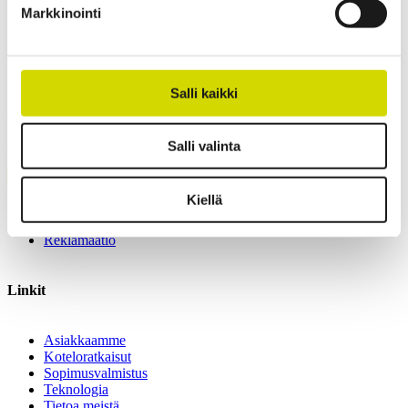
Markkinointi
Kiinnostuitko? Ota yhteyttä asiantuntijaamme ja kerromme lisää
ratkaisuistamme.
Salli kaikki
Casemet Group Oy
Mikkeli, Suomi
Pärnu, Viro
Salli valinta
Ota yhteyttä
Kiellä
Laskutustiedot
Myynnin yleiset ehdot
Reklamaatio
Linkit
Asiakkaamme
Koteloratkaisut
Sopimusvalmistus
Teknologia
Tietoa meistä