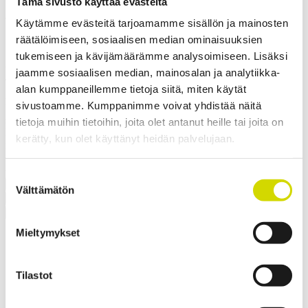
Tämä sivusto käyttää evästeitä
Asennuslevy 170x250x2mm,
Käytämme evästeitä tarjoamamme sisällön ja mainosten
galvanoitu teräs
räätälöimiseen, sosiaalisen median ominaisuuksien
tukemiseen ja kävijämäärämme analysoimiseen. Lisäksi
Yhteensopivuus:
Cubo E
jaamme sosiaalisen median, mainosalan ja analytiikka-
Tuotekoodi:
EMP32
Sähkönumero:
3449804
alan kumppaneillemme tietoja siitä, miten käytät
Asennuslevyt mahdollistavat komponenttien (riviliittimien, DIN-
sivustoamme. Kumppanimme voivat yhdistää näitä
kiskojen, sähköisten komponenttien jne.) asentamisen kotelon
sisään. Casemetin asennuslevyt auttavat säilyttämään kotelon IP-
tietoja muihin tietoihin, joita olet antanut heille tai joita on
luokituksen, koska kotelon ulkokuoreen ei tule rakenteellisia
kerätty, kun olet käyttänyt heidän palvelujaan.
muutoksia.
✓ Varastotuote
✓ Soveltuu ulkokäyttöön
Suostumuksen
Pyydä tarjous
Välttämätön
valinta
Mitat ja paino
Materiaalitiedot
Toiminnallisuudet
Standardit
Lisätiedot
Ladattavat materiaalit
Paino
0,5 kg
Mieltymykset
Leveys
170 mm
Korkeus
250 mm
Syvyys
2 mm
Tilastot
Ota yhteyttä