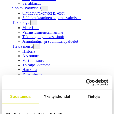
Sertifikaatit
Sopimusvalmistus
Ohutlevyrakenteet ja -osat
Sähkömekaaninen sopimusvalmistus
Teknologia
Materiaalit
Valmistusmenetelmämme
Teknologia ja investoinnit
Asiantuntija- ja suunnittelupalvelut
Tietoa meistä
Historia
Arvomme
Vastuullisuus
Toimipaikkamme
Hankinta
Yhteystiedot
Etusivu
Koteloratkaisut
Vakiokoteloratkaisut
Asennuslevyt
Asennuslevy 170x250x2mm, galvanoitu teräs
Etusivu
Tuotteet
Asennuslevyt
Asennuslevy
Suostumus
Yksityiskohdat
Tietoja
170x250x2mm, galvanoitu teräs
Asennuslevyt