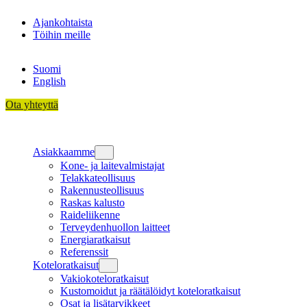
Siirry
Ajankohtaista
sisältöön
Töihin meille
Suomi
English
Ota yhteyttä
Asiakkaamme
Kone- ja laitevalmistajat
Telakkateollisuus
Rakennusteollisuus
Raskas kalusto
Raideliikenne
Terveydenhuollon laitteet
Energiaratkaisut
Referenssit
Koteloratkaisut
Vakiokoteloratkaisut
Kustomoidut ja räätälöidyt koteloratkaisut
Osat ja lisätarvikkeet