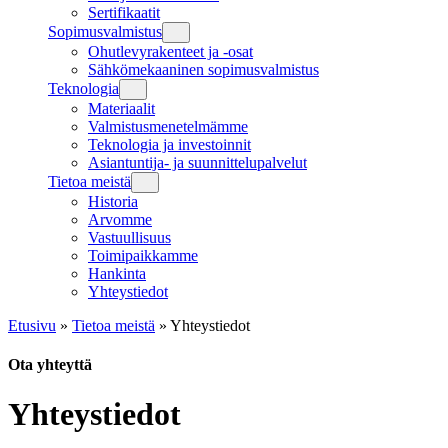
Sertifikaatit
Sopimusvalmistus
Ohutlevyrakenteet ja -osat
Sähkömekaaninen sopimusvalmistus
Teknologia
Materiaalit
Valmistusmenetelmämme
Teknologia ja investoinnit
Asiantuntija- ja suunnittelupalvelut
Tietoa meistä
Historia
Arvomme
Vastuullisuus
Toimipaikkamme
Hankinta
Yhteystiedot
Etusivu
»
Tietoa meistä
»
Yhteystiedot
Ota yhteyttä
Yhteystiedot