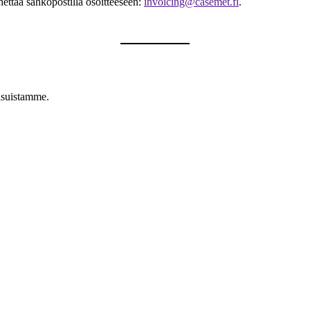
ähettää sähköpostilla osoitteeseen:
invoicing@casemet.fi
.
isuistamme.