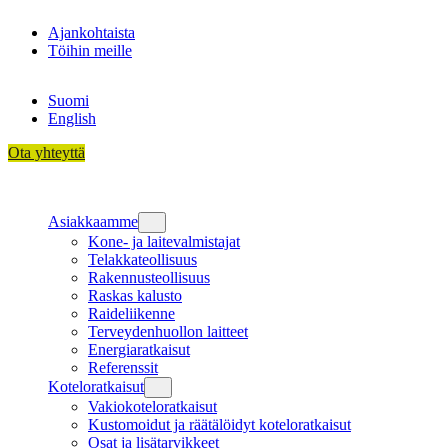
Siirry
Ajankohtaista
sisältöön
Töihin meille
Suomi
English
Ota yhteyttä
Asiakkaamme
Kone- ja laitevalmistajat
Telakkateollisuus
Rakennusteollisuus
Raskas kalusto
Raideliikenne
Terveydenhuollon laitteet
Energiaratkaisut
Referenssit
Koteloratkaisut
Vakiokoteloratkaisut
Kustomoidut ja räätälöidyt koteloratkaisut
Osat ja lisätarvikkeet