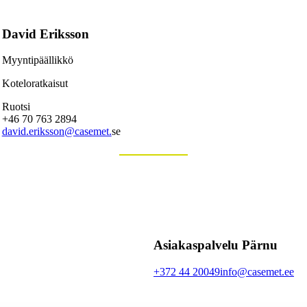
David Eriksson
Myyntipäällikkö
Koteloratkaisut
Ruotsi
+46 70 763 2894
david.eriksson@casemet.
se
Asiakaspalvelu Pärnu
+372 44 20049
info@casemet.ee