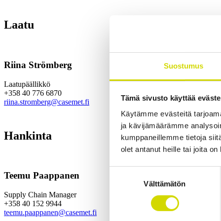
Laatu
Riina Strömberg
Suostumus
Laatupäällikkö
+358 40 776 6870
Tämä sivusto käyttää eväste
riina.stromberg@casemet.fi
Käytämme evästeitä tarjoama
ja kävijämäärämme analysoim
Hankinta
kumppaneillemme tietoja siitä
olet antanut heille tai joita o
Suostumuksen
Teemu Paappanen
Välttämätön
valinta
Supply Chain Manager
+358 40 152 9944
teemu.paappanen@casemet.fi