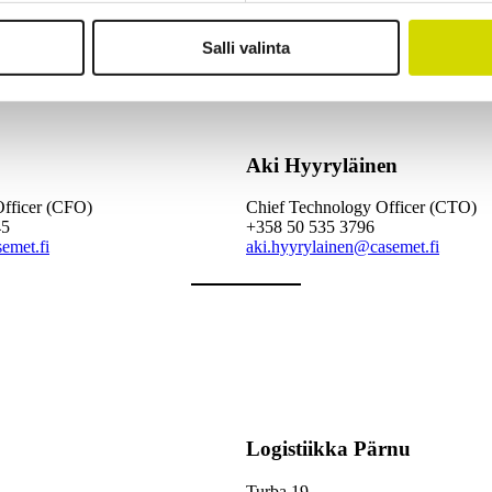
Salli valinta
Aki Hyyryläinen
Officer (CFO)
Chief Technology Officer (CTO)
45
+358 50 535 3796
emet.fi
aki.hyyrylainen@casemet.fi
Logistiikka Pärnu
Turba 19,