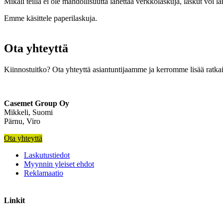
Mikäli teillä ei ole mahdollisuutta lähettää verkkolaskuja, laskut voi l
Emme käsittele paperilaskuja.
Ota yhteyttä
Kiinnostuitko? Ota yhteyttä asiantuntijaamme ja kerromme lisää ratka
Casemet Group Oy
Mikkeli, Suomi
Pärnu, Viro
Ota yhteyttä
Laskutustiedot
Myynnin yleiset ehdot
Reklamaatio
Linkit