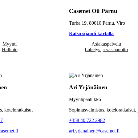
Casemet Oü Pärnu
Turba 19, 80010 Pärnu, Viro
Katso sijainti kartalla
Myynti
Asiakaspalvelu
Hallinto
Lähetys ja vastaanotto
nen
Ari Yrjänäinen
Myyntipäällikkö
, koteloratkaisut
Sopimusvalmistus, koteloratkaisut, 
17
+358 40 722 2982
casemet.fi
ari.yrjanainen@casemet.fi