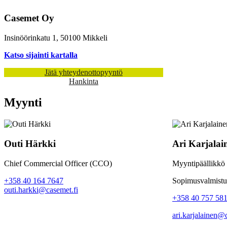
Casemet Oy
Insinöörinkatu 1, 50100 Mikkeli
Katso sijainti kartalla
Jätä yhteydenottopyyntö
Hankinta
Myynti
Outi Härkki
Ari Karjalai
Chief Commercial Officer (CCO)
Myyntipäällikkö
+358 40 164 7647
Sopimusvalmistus
outi.harkki@casemet.fi
+358 40 757 58
ari.karjalainen@