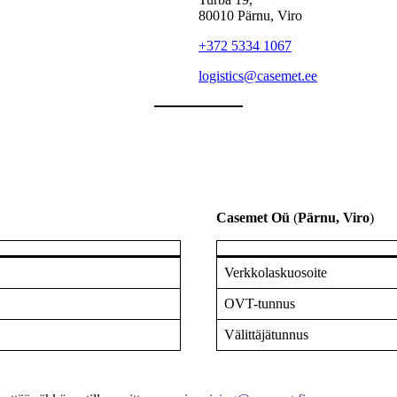
80010 Pärnu, Viro
+372 5334 1067
logistics@casemet.ee
Casemet Oü
(
Pärnu, Viro
)
Verkkolaskuosoite
OVT-tunnus
Välittäjätunnus