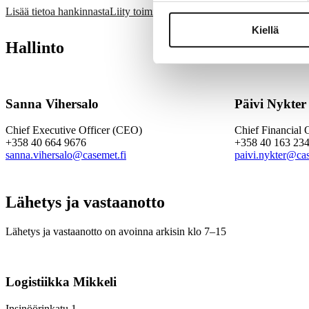
Lisää tietoa hankinnasta
Liity toimittajaverkostoomme
Kiellä
Hallinto
Sanna Vihersalo
Päivi Nykter
Chief Executive Officer (CEO)
Chief Financial 
+358 40 664 9676
+358 40 163 23
sanna.vihersalo@casemet.fi
paivi.nykter@cas
Lähetys ja vastaanotto
Lähetys ja vastaanotto on avoinna arkisin klo 7–15
Logistiikka Mikkeli
Insinöörinkatu 1,