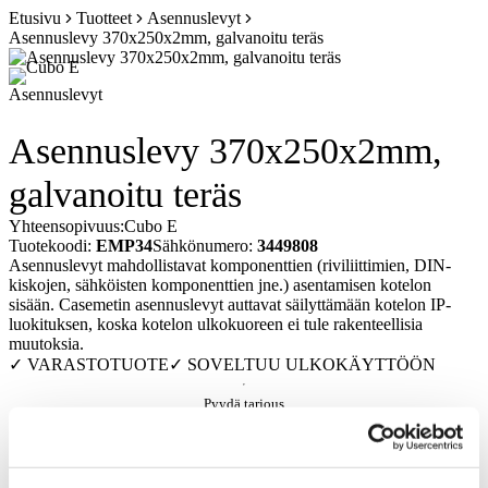
Siirry
Etusivu
Tuotteet
Asennuslevyt
sisältöön
Asennuslevy 370x250x2mm, galvanoitu teräs
Asennuslevyt
Asennuslevy 370x250x2mm,
galvanoitu teräs
Yhteensopivuus:
Cubo E
Tuotekoodi:
EMP34
Sähkönumero:
3449808
Asennuslevyt mahdollistavat komponenttien (riviliittimien, DIN-
kiskojen, sähköisten komponenttien jne.) asentamisen kotelon
sisään. Casemetin asennuslevyt auttavat säilyttämään kotelon IP-
luokituksen, koska kotelon ulkokuoreen ei tule rakenteellisia
muutoksia.
✓ VARASTOTUOTE
✓ SOVELTUU ULKOKÄYTTÖÖN
Pyydä tarjous