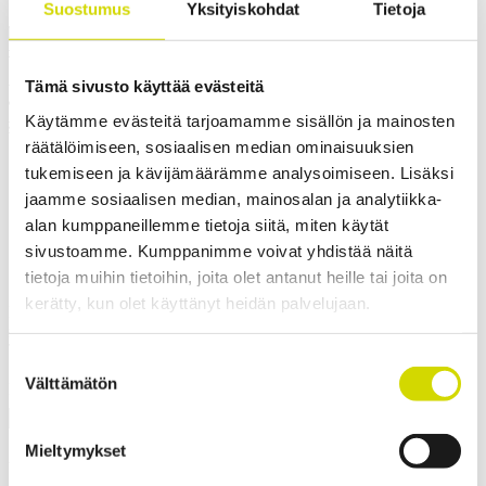
Suostumus
Yksityiskohdat
Tietoja
Mitat ja paino
Materiaalitiedot
Toiminnallisuudet
Standardit
Lisät
Paino
1,5 kg
Leveys
370 mm
Tämä sivusto käyttää evästeitä
Korkeus
250 mm
Käytämme evästeitä tarjoamamme sisällön ja mainosten
Syvyys
2 mm
räätälöimiseen, sosiaalisen median ominaisuuksien
tukemiseen ja kävijämäärämme analysoimiseen. Lisäksi
jaamme sosiaalisen median, mainosalan ja analytiikka-
alan kumppaneillemme tietoja siitä, miten käytät
sivustoamme. Kumppanimme voivat yhdistää näitä
Ota yhteyttä
tietoja muihin tietoihin, joita olet antanut heille tai joita on
kerätty, kun olet käyttänyt heidän palvelujaan.
Kiinnostuitko? Ota yhteyttä asiantuntijaamme ja kerromme lisää
ratkaisuistamme.
Tähdellä
*
merkityt kentät ovat pakollisia
Suostumuksen
Välttämätön
valinta
Nimi
*
Mieltymykset
Yritys
*