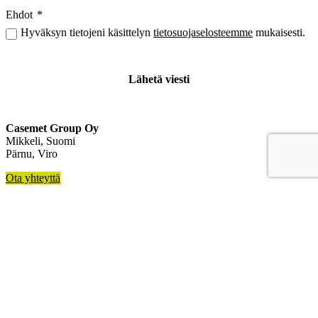
Ehdot
*
Hyväksyn tietojeni käsittelyn
tietosuojaselosteemme
mukaisesti.
Casemet Group Oy
Mikkeli, Suomi
Pärnu, Viro
Ota yhteyttä
Laskutustiedot
Myynnin yleiset ehdot
Reklamaatio
Linkit
Asiakkaamme
Koteloratkaisut
Sopimusvalmistus
Teknologia
Tietoa meistä