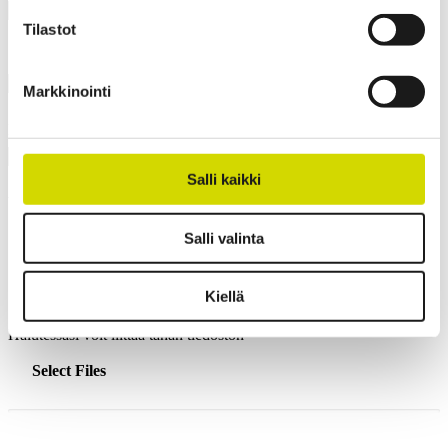
Tilastot
Sähköposti
*
Markkinointi
Puhelin
Salli kaikki
Viesti
*
Salli valinta
Kiellä
Halutessasi voit liittää tähän tiedoston
Select Files