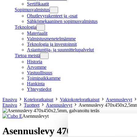
Sertifikaatit
Sopimusvalmistus
Ohutlevyrakenteet ja -osat
Sähkömekaaninen sopimusvalmistus
Teknologia
Materiaalit
Valmistusmenetelmämme
Teknologia ja investoinnit
Asiantuntija- ja suunnittelupalvelut
Tietoa meistä
Historia
Arvomme
Vastuullisuus
Toimipaikkamme
Hankinta
Yhteystiedot
Etusivu
Koteloratkaisut
Vakiokoteloratkaisut
Asennuslevyt
Etusivu
Tuotteet
Asennuslevyt
Asennuslevy 470x450x2,5mm, 
Asennuslevyt
Asennuslevy 470x450x2,5mm, ga