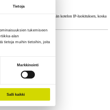
Tietoja
tin asennuslevyt auttavat säilyttämään kotelon IP-luokituksen, koska
 ominaisuuksien tukemiseen
tiikka-alan
ietoja muihin tietoihin, joita
Markkinointi
Salli kaikki