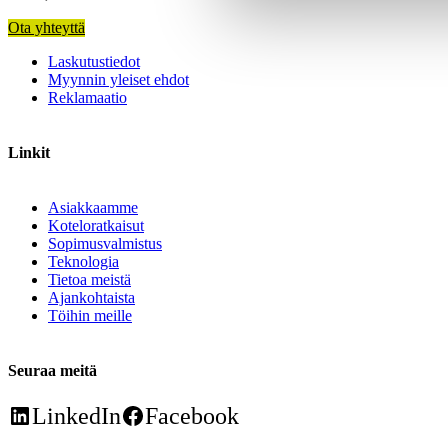
Ota yhteyttä
Laskutustiedot
Myynnin yleiset ehdot
Reklamaatio
Linkit
Asiakkaamme
Koteloratkaisut
Sopimusvalmistus
Teknologia
Tietoa meistä
Ajankohtaista
Töihin meille
Seuraa meitä
LinkedIn
Facebook