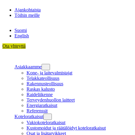
Siirry
Ajankohtaista
sisältöön
Töihin meille
Suomi
English
Ota yhteyttä
Asiakkaamme
Kone- ja laitevalmistajat
Telakkateollisuus
Rakennusteollisuus
Raskas kalusto
Raideliikenne
Terveydenhuollon laitteet
Energiaratkaisut
Referenssit
Koteloratkaisut
Vakiokoteloratkaisut
Kustomoidut ja räätälöidyt koteloratkaisut
Osat ja lisätarvikkeet