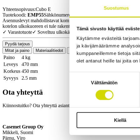
Suostumus
Yhteensopivuus:
Cubo E
Tuotekoodi:
EMP55
Sähkönumero:
3449818
Asennuslevyt mahdollistavat komponenttien (riviliittimien, DIN-kisko
kotelon ulkokuoreen ei tule rakenteellisia muutoksia.
Tämä sivusto käyttää eväste
✓ Varastotuote
✓ Soveltuu ulkokäyttöön
Käytämme evästeitä tarjoama
Pyydä tarjous
ja kävijämäärämme analysoim
Mitat ja paino
Materiaalitiedot
Toiminnallisuudet
Standardit
Lisä
kumppaneillemme tietoja siitä
Paino
4 kg
olet antanut heille tai joita o
Leveys
470 mm
Korkeus
450 mm
Suostumuksen
Syvyys
2.5 mm
Välttämätön
valinta
Ota yhteyttä
Kiinnostuitko? Ota yhteyttä asiantuntijaamme ja kerromme lisää ratka
Kiellä
Casemet Group Oy
Mikkeli, Suomi
Pärnu, Viro