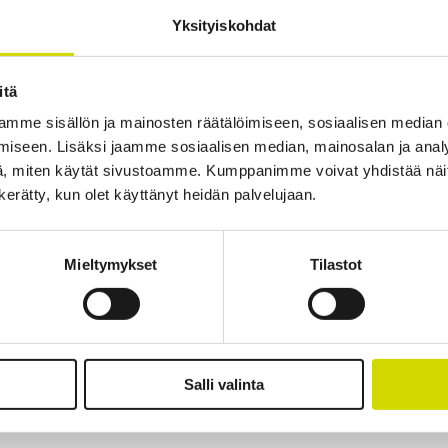
Yksityiskohdat
jen, sähköisten komponenttien jne.) asentamisen kotelon sisään. Caseme
itä
mme sisällön ja mainosten räätälöimiseen, sosiaalisen median
iseen. Lisäksi jaamme sosiaalisen median, mainosalan ja analy
tiedot
Ladattavat materiaalit
, miten käytät sivustoamme. Kumppanimme voivat yhdistää näitä t
n kerätty, kun olet käyttänyt heidän palvelujaan.
Mieltymykset
Tilastot
isuistamme.
Salli valinta