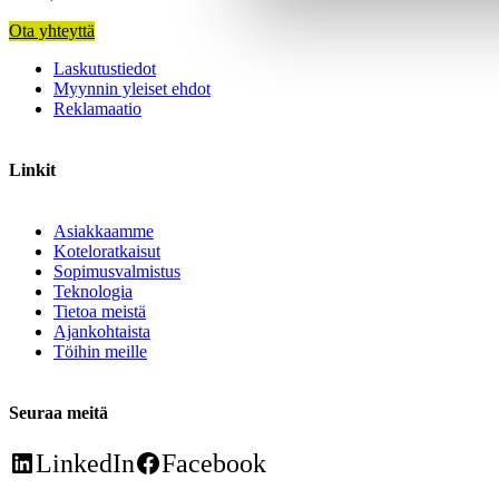
Ota yhteyttä
Laskutustiedot
Myynnin yleiset ehdot
Reklamaatio
Linkit
Asiakkaamme
Koteloratkaisut
Sopimusvalmistus
Teknologia
Tietoa meistä
Ajankohtaista
Töihin meille
Seuraa meitä
LinkedIn
Facebook