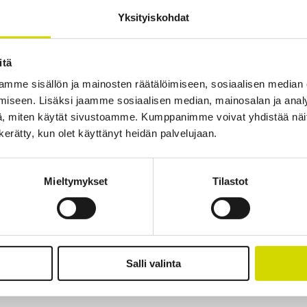
Yksityiskohdat
jen, sähköisten komponenttien jne.) asentamisen kotelon sisään. Caseme
itä
mme sisällön ja mainosten räätälöimiseen, sosiaalisen median
iseen. Lisäksi jaamme sosiaalisen median, mainosalan ja analy
tiedot
Ladattavat materiaalit
, miten käytät sivustoamme. Kumppanimme voivat yhdistää näitä t
n kerätty, kun olet käyttänyt heidän palvelujaan.
Mieltymykset
Tilastot
isuistamme.
Salli valinta