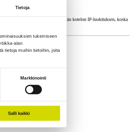
Tietoja
tin asennuslevyt auttavat säilyttämään kotelon IP-luokituksen, koska
 ominaisuuksien tukemiseen
tiikka-alan
ietoja muihin tietoihin, joita
Markkinointi
Salli kaikki