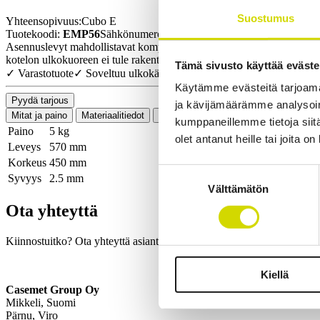
Suostumus
Yhteensopivuus:
Cubo E
Tuotekoodi:
EMP56
Sähkönumero:
3449820
Asennuslevyt mahdollistavat komponenttien (riviliittimien, DIN-kisko
kotelon ulkokuoreen ei tule rakenteellisia muutoksia.
Tämä sivusto käyttää eväste
✓ Varastotuote
✓ Soveltuu ulkokäyttöön
Käytämme evästeitä tarjoama
Pyydä tarjous
ja kävijämäärämme analysoim
Mitat ja paino
Materiaalitiedot
Toiminnallisuudet
Standardit
Lisä
kumppaneillemme tietoja siitä
Paino
5 kg
olet antanut heille tai joita o
Leveys
570 mm
Korkeus
450 mm
Suostumuksen
Syvyys
2.5 mm
Välttämätön
valinta
Ota yhteyttä
Kiinnostuitko? Ota yhteyttä asiantuntijaamme ja kerromme lisää ratka
Kiellä
Casemet Group Oy
Mikkeli, Suomi
Pärnu, Viro