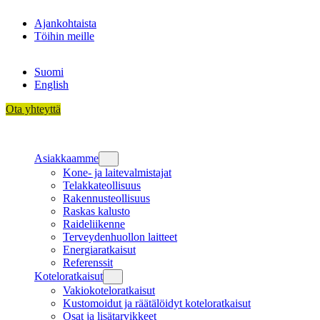
Siirry
Ajankohtaista
sisältöön
Töihin meille
Suomi
English
Ota yhteyttä
Asiakkaamme
Kone- ja laitevalmistajat
Telakkateollisuus
Rakennusteollisuus
Raskas kalusto
Raideliikenne
Terveydenhuollon laitteet
Energiaratkaisut
Referenssit
Koteloratkaisut
Vakiokoteloratkaisut
Kustomoidut ja räätälöidyt koteloratkaisut
Osat ja lisätarvikkeet