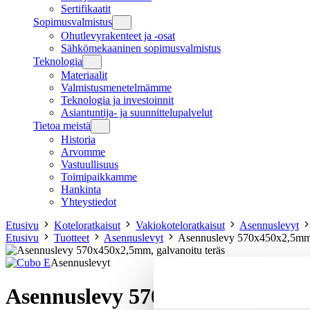
Sertifikaatit
Sopimusvalmistus
Ohutlevyrakenteet ja -osat
Sähkömekaaninen sopimusvalmistus
Teknologia
Materiaalit
Valmistusmenetelmämme
Teknologia ja investoinnit
Asiantuntija- ja suunnittelupalvelut
Tietoa meistä
Historia
Arvomme
Vastuullisuus
Toimipaikkamme
Hankinta
Yhteystiedot
Etusivu
Koteloratkaisut
Vakiokoteloratkaisut
Asennuslevyt
Etusivu
Tuotteet
Asennuslevyt
Asennuslevy 570x450x2,5mm, 
Asennuslevyt
Asennuslevy 570x450x2,5mm, ga