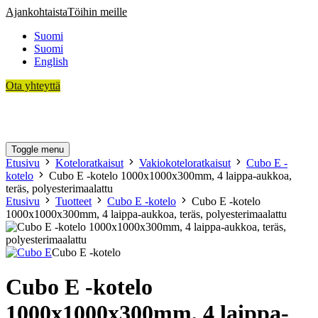
Siirry
Ajankohtaista
Töihin meille
sisältöön
Suomi
Suomi
English
Ota yhteyttä
Asiakkaamme
Koteloratkaisut
Sopimusvalmistus
Teknologia
Tietoa meistä
Toggle menu
Etusivu
Koteloratkaisut
Vakiokoteloratkaisut
Cubo E -
kotelo
Cubo E -kotelo 1000x1000x300mm, 4 laippa-aukkoa,
teräs, polyesterimaalattu
Etusivu
Tuotteet
Cubo E -kotelo
Cubo E -kotelo
1000x1000x300mm, 4 laippa-aukkoa, teräs, polyesterimaalattu
Cubo E -kotelo
Cubo E -kotelo
1000x1000x300mm, 4 laippa-