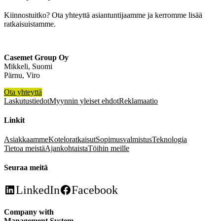
Kiinnostuitko? Ota yhteyttä asiantuntijaamme ja kerromme lisää
ratkaisuistamme.
Casemet Group Oy
Mikkeli, Suomi
Pärnu, Viro
Ota yhteyttä
Laskutustiedot
Myynnin yleiset ehdot
Reklamaatio
Linkit
Asiakkaamme
Koteloratkaisut
Sopimusvalmistus
Teknologia
Tietoa meistä
Ajankohtaista
Töihin meille
Seuraa meitä
LinkedIn
Facebook
Company with
Management System