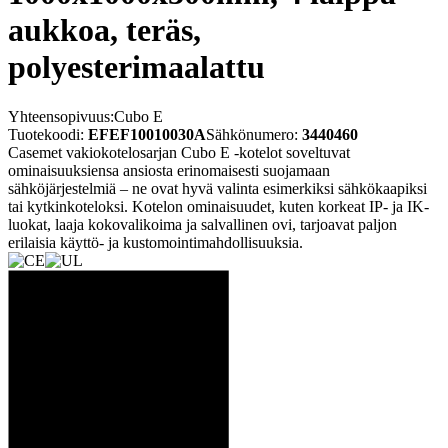
aukkoa, teräs,
polyesterimaalattu
Yhteensopivuus:
Cubo E
Tuotekoodi:
EFEF10010030A
Sähkönumero:
3440460
Casemet vakiokotelosarjan Cubo E -kotelot soveltuvat
ominaisuuksiensa ansiosta erinomaisesti suojamaan
sähköjärjestelmiä – ne ovat hyvä valinta esimerkiksi sähkökaapiksi
tai kytkinkoteloksi. Kotelon ominaisuudet, kuten korkeat IP- ja IK-
luokat, laaja kokovalikoima ja salvallinen ovi, tarjoavat paljon
erilaisia käyttö- ja kustomointimahdollisuuksia.