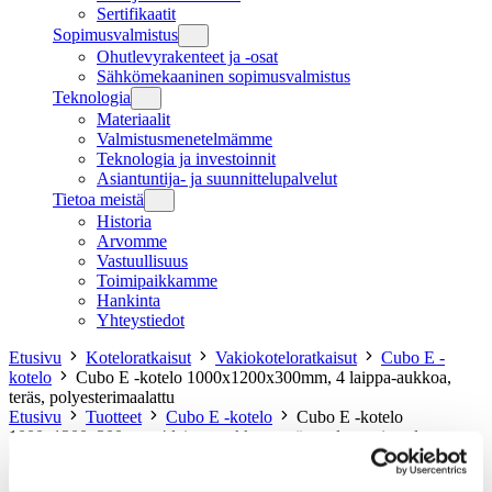
Sertifikaatit
Sopimusvalmistus
Ohutlevyrakenteet ja -osat
Sähkömekaaninen sopimusvalmistus
Teknologia
Materiaalit
Valmistusmenetelmämme
Teknologia ja investoinnit
Asiantuntija- ja suunnittelupalvelut
Tietoa meistä
Historia
Arvomme
Vastuullisuus
Toimipaikkamme
Hankinta
Yhteystiedot
Etusivu
Koteloratkaisut
Vakiokoteloratkaisut
Cubo E -
kotelo
Cubo E -kotelo 1000x1200x300mm, 4 laippa-aukkoa,
teräs, polyesterimaalattu
Etusivu
Tuotteet
Cubo E -kotelo
Cubo E -kotelo
1000x1200x300mm, 4 laippa-aukkoa, teräs, polyesterimaalattu