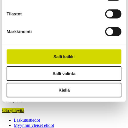
Paino
75,15 kg
Leveys
1000 mm
Tilastot
Korkeus
1200 mm
Syvyys
300 mm
Sisäsyvyys
289 mm
Markkinointi
Pohjan ulkosyvyys
285 mm
Kannen ulkokorkeus
15 mm
Ota yhteyttä
Salli kaikki
Kiinnostuitko? Ota yhteyttä asiantuntijaamme ja kerromme lisää
ratkaisuistamme.
Salli valinta
Kiellä
Casemet Group Oy
Mikkeli, Suomi
Pärnu, Viro
Ota yhteyttä
Laskutustiedot
Myynnin yleiset ehdot