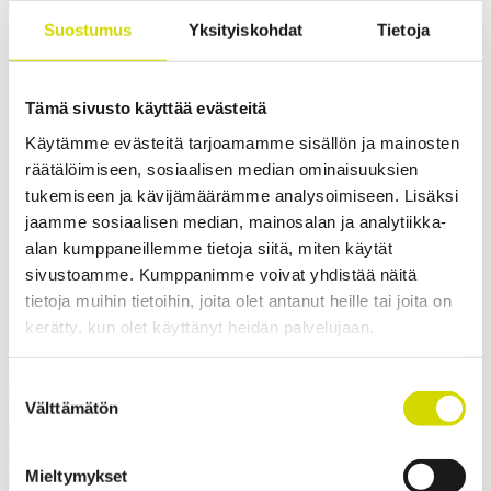
Cubo E -kotelo
Suostumus
Yksityiskohdat
Tietoja
Cubo E -kotelo
1000x1200x300mm, 4 laippa-
Tämä sivusto käyttää evästeitä
aukkoa, teräs,
Käytämme evästeitä tarjoamamme sisällön ja mainosten
räätälöimiseen, sosiaalisen median ominaisuuksien
polyesterimaalattu
tukemiseen ja kävijämäärämme analysoimiseen. Lisäksi
jaamme sosiaalisen median, mainosalan ja analytiikka-
Yhteensopivuus:
Cubo E
alan kumppaneillemme tietoja siitä, miten käytät
Tuotekoodi:
EFEF10012030DA
Sähkönumero:
3440470
Casemet vakiokotelosarjan Cubo E -kotelot soveltuvat
sivustoamme. Kumppanimme voivat yhdistää näitä
ominaisuuksiensa ansiosta erinomaisesti suojamaan
tietoja muihin tietoihin, joita olet antanut heille tai joita on
sähköjärjestelmiä – ne ovat hyvä valinta esimerkiksi sähkökaapiksi
kerätty, kun olet käyttänyt heidän palvelujaan.
tai kytkinkoteloksi. Kotelon ominaisuudet, kuten korkeat IP- ja IK-
luokat, laaja kokovalikoima ja salvallinen ovi, tarjoavat paljon
erilaisia käyttö- ja kustomointimahdollisuuksia.
Suostumuksen
Välttämätön
valinta
Pyydä tarjous
Mitat ja paino
Materiaalitiedot
Toiminnallisuudet
Standardit
Mieltymykset
Lisätiedot
Ladattavat materiaalit
Tuotepaketin sisältö