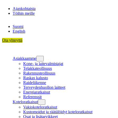
Siirry
Ajankohtaista
sisältöön
Töihin meille
Suomi
English
Ota yhteyttä
Asiakkaamme
Kone- ja laitevalmistajat
Telakkateollisuus
Rakennusteollisuus
Raskas kalusto
Raideliikenne
Terveydenhuollon laitteet
Energiaratkaisut
Referenssit
Koteloratkaisut
Vakiokoteloratkaisut
Kustomoidut ja räätälöidyt koteloratkaisut
Osat ja lisätarvikkeet