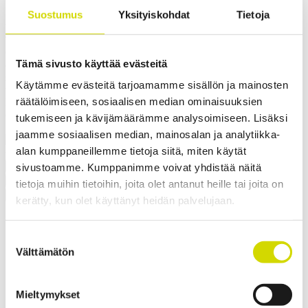
Suostumus
Yksityiskohdat
Tietoja
Yhteensopivuus:
Cubo E
Tuotekoodi:
ESSP386030
Sähkönumero:
3440625
Casemet vakiokotelosarjan Cubo E -kotelot soveltuvat
Tämä sivusto käyttää evästeitä
ominaisuuksiensa ansiosta erinomaisesti suojamaan
sähköjärjestelmiä – ne ovat hyvä valinta esimerkiksi sähkökaapiksi
Käytämme evästeitä tarjoamamme sisällön ja mainosten
tai kytkinkoteloksi. Kotelon ominaisuudet, kuten korkeat IP- ja IK-
räätälöimiseen, sosiaalisen median ominaisuuksien
luokat, laaja kokovalikoima ja salvallinen ovi, tarjoavat paljon
erilaisia käyttö- ja kustomointimahdollisuuksia.
tukemiseen ja kävijämäärämme analysoimiseen. Lisäksi
✓ Soveltuu ulkokäyttöön
jaamme sosiaalisen median, mainosalan ja analytiikka-
alan kumppaneillemme tietoja siitä, miten käytät
Pyydä tarjous
sivustoamme. Kumppanimme voivat yhdistää näitä
Mitat ja paino
Materiaalitiedot
Toiminnallisuudet
Standardit
tietoja muihin tietoihin, joita olet antanut heille tai joita on
Lisätiedot
Ladattavat materiaalit
Tuotepaketin sisältö
kerätty, kun olet käyttänyt heidän palvelujaan.
Paino
17 kg
Leveys
380 mm
Suostumuksen
Korkeus
600 mm
Välttämätön
valinta
Syvyys
300 mm
Sisäsyvyys
289 mm
Pohjan ulkosyvyys
285 mm
Mieltymykset
Kannen ulkokorkeus
15 mm