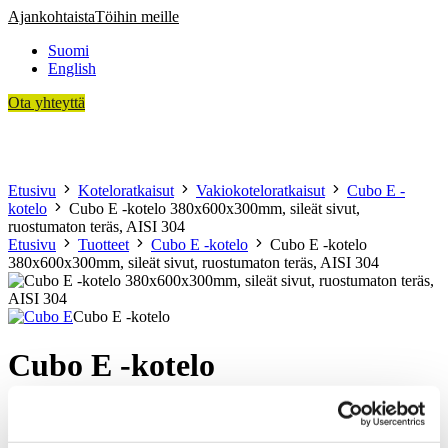
Siirry
Ajankohtaista
Töihin meille
sisältöön
Suomi
English
Ota yhteyttä
Asiakkaamme
Koteloratkaisut
Sopimusvalmistus
Teknologia
Tietoa meistä
Etusivu
Koteloratkaisut
Vakiokoteloratkaisut
Cubo E -
kotelo
Cubo E -kotelo 380x600x300mm, sileät sivut,
ruostumaton teräs, AISI 304
Etusivu
Tuotteet
Cubo E -kotelo
Cubo E -kotelo
380x600x300mm, sileät sivut, ruostumaton teräs, AISI 304
Cubo E -kotelo
Cubo E -kotelo
380x600x300mm, sileät sivut,
ruostumaton teräs, AISI 304