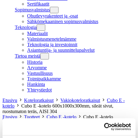
Sertifikaatit
Sopimusvalmistus
Ohutlevyrakenteet ja -osat
Sähkömekaaninen sopimusvalmistus
Teknologia
Materiaalit
Valmistusmenetelmämme
Teknologia ja investoinnit
Asiantuntija- ja suunnittelupalvelut
Tietoa meistä
Historia
Arvomme
Vastuullisuus
Toimipaikkamme
Hankinta
Yhteystiedot
Etusivu
Koteloratkaisut
Vakiokoteloratkaisut
Cubo E -
kotelo
Cubo E -kotelo 600x1000x300mm, sileät sivut,
ruostumaton teräs, AISI 304
Etusivu
Tuotteet
Cubo E -kotelo
Cubo E -kotelo
600x1000x300mm, sileät sivut, ruostumaton teräs, AISI 304