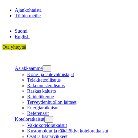
Siirry
Ajankohtaista
sisältöön
Töihin meille
Suomi
English
Ota yhteyttä
Asiakkaamme
Kone- ja laitevalmistajat
Telakkateollisuus
Rakennusteollisuus
Raskas kalusto
Raideliikenne
Terveydenhuollon laitteet
Energiaratkaisut
Referenssit
Koteloratkaisut
Vakiokoteloratkaisut
Kustomoidut ja räätälöidyt koteloratkaisut
Osat ja lisätarvikkeet