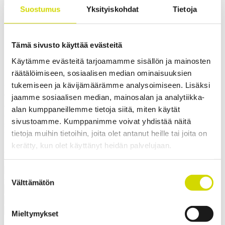
Cubo E -kotelo
Suostumus
Yksityiskohdat
Tietoja
Cubo E -kotelo
600x1000x300mm, sileät sivut,
Tämä sivusto käyttää evästeitä
ruostumaton teräs, AISI 304
Käytämme evästeitä tarjoamamme sisällön ja mainosten
räätälöimiseen, sosiaalisen median ominaisuuksien
tukemiseen ja kävijämäärämme analysoimiseen. Lisäksi
Yhteensopivuus:
Cubo E
jaamme sosiaalisen median, mainosalan ja analytiikka-
Tuotekoodi:
ESSP6010030
Sähkönumero:
3449156
Casemet vakiokotelosarjan Cubo E -kotelot soveltuvat
alan kumppaneillemme tietoja siitä, miten käytät
ominaisuuksiensa ansiosta erinomaisesti suojamaan
sivustoamme. Kumppanimme voivat yhdistää näitä
sähköjärjestelmiä – ne ovat hyvä valinta esimerkiksi sähkökaapiksi
tietoja muihin tietoihin, joita olet antanut heille tai joita on
tai kytkinkoteloksi. Kotelon ominaisuudet, kuten korkeat IP- ja IK-
luokat, laaja kokovalikoima ja salvallinen ovi, tarjoavat paljon
kerätty, kun olet käyttänyt heidän palvelujaan.
erilaisia käyttö- ja kustomointimahdollisuuksia.
✓ Varastotuote
✓ Soveltuu ulkokäyttöön
Suostumuksen
Välttämätön
valinta
Pyydä tarjous
Mitat ja paino
Materiaalitiedot
Toiminnallisuudet
Standardit
Lisätiedot
Ladattavat materiaalit
Tuotepaketin sisältö
Mieltymykset
Paino
42,7 kg