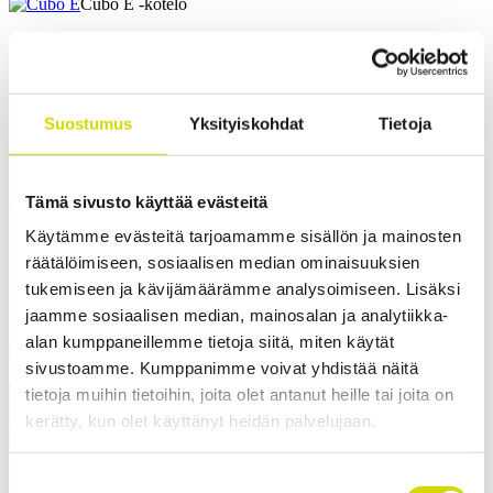
Cubo E -kotelo
Cubo E -kotelo
600x1200x300mm, sileät sivut,
Suostumus
Yksityiskohdat
Tietoja
teräs, polyesterimaalattu
Yhteensopivuus:
Cubo E
Tämä sivusto käyttää evästeitä
Tuotekoodi:
EFEP6012030A
Sähkönumero:
3407052
Casemet vakiokotelosarjan Cubo E -kotelot soveltuvat
Käytämme evästeitä tarjoamamme sisällön ja mainosten
ominaisuuksiensa ansiosta erinomaisesti suojamaan
räätälöimiseen, sosiaalisen median ominaisuuksien
sähköjärjestelmiä – ne ovat hyvä valinta esimerkiksi sähkökaapiksi
tukemiseen ja kävijämäärämme analysoimiseen. Lisäksi
tai kytkinkoteloksi. Kotelon ominaisuudet, kuten korkeat IP- ja IK-
luokat, laaja kokovalikoima ja salvallinen ovi, tarjoavat paljon
jaamme sosiaalisen median, mainosalan ja analytiikka-
erilaisia käyttö- ja kustomointimahdollisuuksia.
alan kumppaneillemme tietoja siitä, miten käytät
sivustoamme. Kumppanimme voivat yhdistää näitä
tietoja muihin tietoihin, joita olet antanut heille tai joita on
Pyydä tarjous
Mitat ja paino
Materiaalitiedot
Toiminnallisuudet
Standardit
kerätty, kun olet käyttänyt heidän palvelujaan.
Lisätiedot
Ladattavat materiaalit
Tuotepaketin sisältö
Paino
49,5 kg
Suostumuksen
Leveys
600 mm