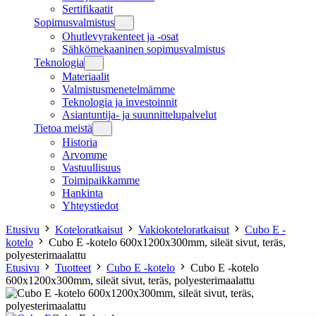
Sertifikaatit
Sopimusvalmistus
Ohutlevyrakenteet ja -osat
Sähkömekaaninen sopimusvalmistus
Teknologia
Materiaalit
Valmistusmenetelmämme
Teknologia ja investoinnit
Asiantuntija- ja suunnittelupalvelut
Tietoa meistä
Historia
Arvomme
Vastuullisuus
Toimipaikkamme
Hankinta
Yhteystiedot
Etusivu
Koteloratkaisut
Vakiokoteloratkaisut
Cubo E -
kotelo
Cubo E -kotelo 600x1200x300mm, sileät sivut, teräs,
polyesterimaalattu
Etusivu
Tuotteet
Cubo E -kotelo
Cubo E -kotelo
600x1200x300mm, sileät sivut, teräs, polyesterimaalattu