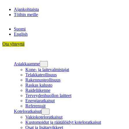
Siirry
Ajankohtaista
sisältöön
Töihin meille
Suomi
English
Ota yhteyttä
Asiakkaamme
Kone- ja laitevalmistajat
Telakkateollisuus
Rakennusteollisuus
Raskas kalusto
Raideliikenne
Terveydenhuollon laitteet
Energiaratkaisut
Referenssit
Koteloratkaisut
Vakiokoteloratkaisut
Kustomoidut ja räätälöidyt koteloratkaisut
Osat ja lisätarvikkeet