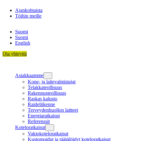
Siirry
Ajankohtaista
sisältöön
Töihin meille
Suomi
Suomi
English
Ota yhteyttä
Asiakkaamme
Kone- ja laitevalmistajat
Telakkateollisuus
Rakennusteollisuus
Raskas kalusto
Raideliikenne
Terveydenhuollon laitteet
Energiaratkaisut
Referenssit
Koteloratkaisut
Vakiokoteloratkaisut
Kustomoidut ja räätälöidyt koteloratkaisut