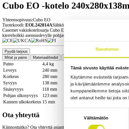
Cubo EO -kotelo 240x280x138mm,
Yhteensopivuus:
Cubo EO
Tuotekoodi:
EOL242814A
Sähkönumero:
3440610
Casemet vakiokotelosarja Cubo EO:n tiiviste kestää tärinää. Kotelo on 
kierreholkki asennuslevylle pohjassa, M6-pultti pohjaosan yhdellä siv
Suostumus
Pyydä tarjous
Mitat ja paino
Materiaalitiedot
Toiminnallisuudet
Standardit
Lisä
Paino
4,4 kg
Tämä sivusto käyttää eväste
Leveys
240 mm
Korkeus
280 mm
Käytämme evästeitä tarjoama
Syvyys
138 mm
ja kävijämäärämme analysoim
Sisäsyvyys
118 mm
kumppaneillemme tietoja siitä
Pohjan ulkosyvyys
123 mm
olet antanut heille tai joita o
Kannen ulkokorkeus
15 mm
Suostumuksen
Ota yhteyttä
Välttämätön
valinta
Kiinnostuitko? Ota yhteyttä asiantuntijaamme ja kerromme lisää ratka