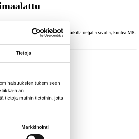
rimaalattu
ossa on laippa-aihiot pohjaosan kaikilla neljällä sivulla, kiinteä M8-
Tietoja
 ominaisuuksien tukemiseen
tiikka-alan
ietoja muihin tietoihin, joita
Markkinointi