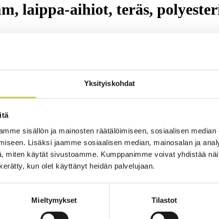
 laippa-aihiot, teräs, polyeste
sarjoitettava ja se sopii suurempien kokoonpanojen rakentamiseen. Kotel
ulla sekä kaksi M6-pulttia ovessa maadoitusta varten.
Yksityiskohdat
tiedot
Ladattavat materiaalit
Tuotepaketin sisältö
itä
mme sisällön ja mainosten räätälöimiseen, sosiaalisen median
iseen. Lisäksi jaamme sosiaalisen median, mainosalan ja analy
, miten käytät sivustoamme. Kumppanimme voivat yhdistää näitä t
n kerätty, kun olet käyttänyt heidän palvelujaan.
Mieltymykset
Tilastot
isuistamme.