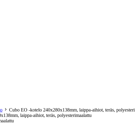
lo
Cubo EO -kotelo 240x280x138mm, laippa-aihiot, teräs, polyesteri
38mm, laippa-aihiot, teräs, polyesterimaalattu