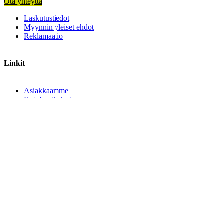
Ota yhteyttä
Laskutustiedot
Myynnin yleiset ehdot
Reklamaatio
Linkit
Asiakkaamme
Koteloratkaisut
Sopimusvalmistus
Teknologia
Tietoa meistä
Ajankohtaista
Töihin meille
Seuraa meitä
LinkedIn
Facebook
Company with