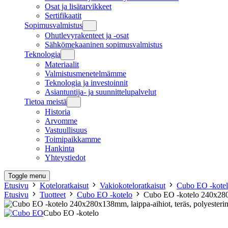
Osat ja lisätarvikkeet
Sertifikaatit
Sopimusvalmistus
Ohutlevyrakenteet ja -osat
Sähkömekaaninen sopimusvalmistus
Teknologia
Materiaalit
Valmistusmenetelmämme
Teknologia ja investoinnit
Asiantuntija- ja suunnittelupalvelut
Tietoa meistä
Historia
Arvomme
Vastuullisuus
Toimipaikkamme
Hankinta
Yhteystiedot
Toggle menu
Etusivu
Koteloratkaisut
Vakiokoteloratkaisut
Cubo EO -kote
Etusivu
Tuotteet
Cubo EO -kotelo
Cubo EO -kotelo 240x280x1
Cubo EO -kotelo