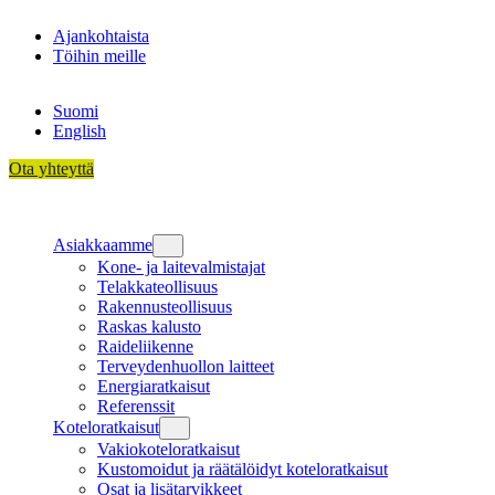
Siirry
Ajankohtaista
sisältöön
Töihin meille
Suomi
English
Ota yhteyttä
Asiakkaamme
Kone- ja laitevalmistajat
Telakkateollisuus
Rakennusteollisuus
Raskas kalusto
Raideliikenne
Terveydenhuollon laitteet
Energiaratkaisut
Referenssit
Koteloratkaisut
Vakiokoteloratkaisut
Kustomoidut ja räätälöidyt koteloratkaisut
Osat ja lisätarvikkeet