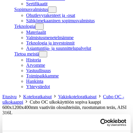
Sertifikaatit
Sopimusvalmistus
Ohutlevyrakenteet ja -osat
Sähkömekaaninen sopimusvalmistus
Teknologia
Materiaalit
Valmistusmenetelmämme
Teknologia ja investoinnit
Asiantuntija- ja suunnittelupalvelut
Tietoa meistä
Historia
Arvomme
Vastuullisuus
Toimipaikkamme
Hankinta
Yhteystiedot
Etusivu
Koteloratkaisut
Vakiokoteloratkaisut
Cubo OC -
ulkokaappi
Cubo OC ulkokäyttöön sopiva kaappi
600x1200x400mm vaativiin olosuhteisiin, ruostumaton teräs, AISI
316L
Etusivu
Tuotteet
Cubo OC -ulkokaappi
Cubo OC
ulkokäyttöön sopiva kaappi 600x1200x400mm vaativiin
olosuhteisiin, ruostumaton teräs, AISI 316L