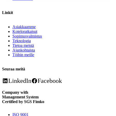
Linkit
Asiakkaamme
Koteloratkaisut
Sopimusvalmistus
Teknologia
Tietoa meistä
Ajankohtaista
Töihin meille
Seuraa meitä
LinkedIn
Facebook
Company with
Management System
Certified by SGS Fimko
ISO 9001