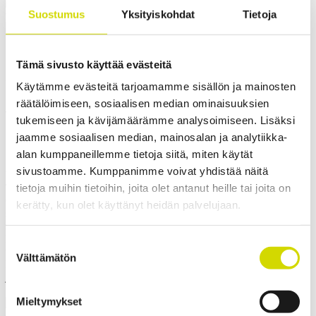
Suostumus
Yksityiskohdat
Tietoja
Cubo OC -ulkokaappi
Cubo OC ulkokäyttöön sopiva
Tämä sivusto käyttää evästeitä
kaappi 600x1200x400mm
Käytämme evästeitä tarjoamamme sisällön ja mainosten
räätälöimiseen, sosiaalisen median ominaisuuksien
vaativiin olosuhteisiin,
tukemiseen ja kävijämäärämme analysoimiseen. Lisäksi
ruostumaton teräs, AISI 316L
jaamme sosiaalisen median, mainosalan ja analytiikka-
alan kumppaneillemme tietoja siitä, miten käytät
sivustoamme. Kumppanimme voivat yhdistää näitä
Yhteensopivuus:
Cubo OC
tietoja muihin tietoihin, joita olet antanut heille tai joita on
Tuotekoodi:
OCAS6012040
Casemet Cubo OC on erinomainen kotelointiratkaisu suojaamaan
kerätty, kun olet käyttänyt heidän palvelujaan.
sähkötekniikkaa ja hydrauliikkaa vaativissa olosuhteissa. Se on
suunniteltu soveltuvaksi erityisesti raide- ja tieliikenteen
käyttökohteisiin. Kaapin kokoa valitessa on hyvä mm. huomioida,
Suostumuksen
tarvitseeko siihen mahdollisesti myöhemmin lisätä laitteiston
Välttämätön
valinta
komponentteja. Cubo OC -kaapeista on saatavilla useita eri kokoja
ja voimme luoda asiakkaan toivomien mittojen mukaisia ratkaisuja.
✓ Soveltuu ulkokäyttöön
Mieltymykset