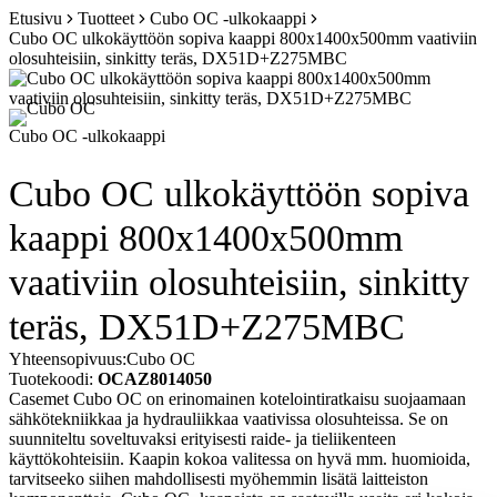
Siirry
Etusivu
Tuotteet
Cubo OC -ulkokaappi
sisältöön
Cubo OC ulkokäyttöön sopiva kaappi 800x1400x500mm vaativiin
olosuhteisiin, sinkitty teräs, DX51D+Z275MBC
Cubo OC -ulkokaappi
Cubo OC ulkokäyttöön sopiva
kaappi 800x1400x500mm
vaativiin olosuhteisiin, sinkitty
teräs, DX51D+Z275MBC
Yhteensopivuus:
Cubo OC
Tuotekoodi:
OCAZ8014050
Casemet Cubo OC on erinomainen kotelointiratkaisu suojaamaan
sähkötekniikkaa ja hydrauliikkaa vaativissa olosuhteissa. Se on
suunniteltu soveltuvaksi erityisesti raide- ja tieliikenteen
käyttökohteisiin. Kaapin kokoa valitessa on hyvä mm. huomioida,
tarvitseeko siihen mahdollisesti myöhemmin lisätä laitteiston