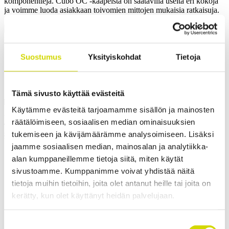
komponentteja. Cubo OC -kaapeista on saatavilla useita eri kokoja
ja voimme luoda asiakkaan toivomien mittojen mukaisia ratkaisuja.
✓ SOVELTUU ULKOKÄYTTÖÖN
Pyydä tarjous
Suostumus
Yksityiskohdat
Tietoja
Tämä sivusto käyttää evästeitä
Mitat ja paino
Materiaalitiedot
Toiminnallisuudet
Standardit
Lisät
Käytämme evästeitä tarjoamamme sisällön ja mainosten
Leveys
800 mm
räätälöimiseen, sosiaalisen median ominaisuuksien
Korkeus
1400 mm
tukemiseen ja kävijämäärämme analysoimiseen. Lisäksi
Syvyys
500 mm
jaamme sosiaalisen median, mainosalan ja analytiikka-
alan kumppaneillemme tietoja siitä, miten käytät
sivustoamme. Kumppanimme voivat yhdistää näitä
tietoja muihin tietoihin, joita olet antanut heille tai joita on
kerätty, kun olet käyttänyt heidän palvelujaan.
Ota yhteyttä
Suostumuksen