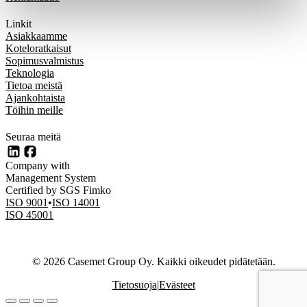
Linkit
Asiakkaamme
Koteloratkaisut
Sopimusvalmistus
Teknologia
Tietoa meistä
Ajankohtaista
Töihin meille
Seuraa meitä
LinkedIn
Facebook
Company with
Management System
Certified by SGS Fimko
ISO 9001
ISO 14001
ISO 45001
© 2026 Casemet Group Oy. Kaikki oikeudet pidätetään.
Tietosuoja
Evästeet