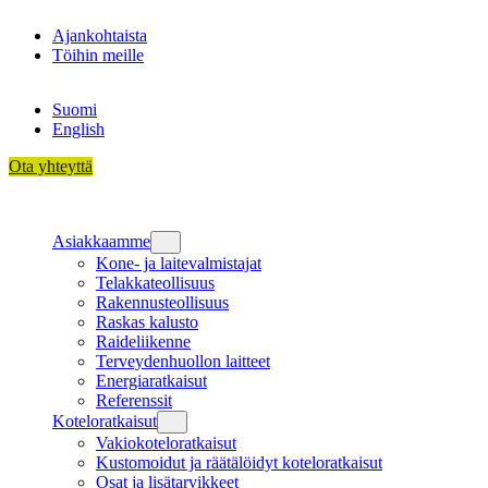
Siirry
Ajankohtaista
sisältöön
Töihin meille
Suomi
English
Ota yhteyttä
Asiakkaamme
Kone- ja laitevalmistajat
Telakkateollisuus
Rakennusteollisuus
Raskas kalusto
Raideliikenne
Terveydenhuollon laitteet
Energiaratkaisut
Referenssit
Koteloratkaisut
Vakiokoteloratkaisut
Kustomoidut ja räätälöidyt koteloratkaisut
Osat ja lisätarvikkeet