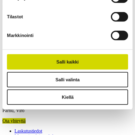
Mitat ja paino
Materiaalitiedot
Toiminnallisuudet
Standardit
Lisätiedot
Ladattavat materiaalit
Tuotepaketin sisältö
Leveys
200 mm
Tilastot
Korkeus
300 mm
Syvyys
160 mm
Sisäsyvyys
132 mm
Markkinointi
Pohjan ulkosyvyys
156 mm
Kannen ulkokorkeus
25 mm
Ota yhteyttä
Salli kaikki
Kiinnostuitko? Ota yhteyttä asiantuntijaamme ja kerromme lisää
ratkaisuistamme.
Salli valinta
Kiellä
Casemet Group Oy
Mikkeli, Suomi
Pärnu, Viro
Ota yhteyttä
Laskutustiedot