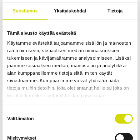
Cubo U -kotelo
Suostumus
Yksityiskohdat
Tietoja
Cubo U -kotelo kosteisiin
tiloihin 200x300x160mm, sileät
Tämä sivusto käyttää evästeitä
sivut, teräs, polyesterimaalattu,
Käytämme evästeitä tarjoamamme sisällön ja mainosten
räätälöimiseen, sosiaalisen median ominaisuuksien
RAL7035
tukemiseen ja kävijämäärämme analysoimiseen. Lisäksi
jaamme sosiaalisen median, mainosalan ja analytiikka-
Yhteensopivuus:
Cubo U
alan kumppaneillemme tietoja siitä, miten käytät
Tuotekoodi:
UFEP203016
sivustoamme. Kumppanimme voivat yhdistää näitä
Casemet Cubo U -kotelo on hyvä valinta vaativiin olosuhteisiin. Ne
tietoja muihin tietoihin, joita olet antanut heille tai joita on
ovat pölytiiviitä, kestävät upotuksen ja niillä on korkea
lämmönkesto. Kaikissa koteloissa on korkealaatuinen saumaton
kerätty, kun olet käyttänyt heidän palvelujaan.
silikonitiiviste. Ne voidaan lukita ruuvi- tai salpalukituksella.
Saranallisen version ovi aukeaa 210 astetta. Pohja- ja kansiosassa on
valmiina hitsauspultit ja asennusta helpottavat ulkopuoliset
Suostumuksen
kiinnityskorvat.
Välttämätön
valinta
Pyydä tarjous
Mieltymykset