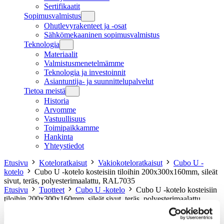
Sertifikaatit
Sopimusvalmistus
Ohutlevyrakenteet ja -osat
Sähkömekaaninen sopimusvalmistus
Teknologia
Materiaalit
Valmistusmenetelmämme
Teknologia ja investoinnit
Asiantuntija- ja suunnittelupalvelut
Tietoa meistä
Historia
Arvomme
Vastuullisuus
Toimipaikkamme
Hankinta
Yhteystiedot
Etusivu
Koteloratkaisut
Vakiokoteloratkaisut
Cubo U -
kotelo
Cubo U -kotelo kosteisiin tiloihin 200x300x160mm, sileät
sivut, teräs, polyesterimaalattu, RAL7035
Etusivu
Tuotteet
Cubo U -kotelo
Cubo U -kotelo kosteisiin
tiloihin 200x300x160mm, sileät sivut, teräs, polyesterimaalattu,
RAL7035