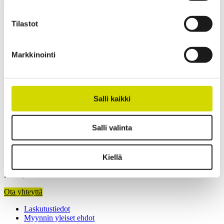
Lisätiedot
Ladattavat materiaalit
Tuotepaketin sisältö
Leveys
400 mm
Tilastot
Korkeus
600 mm
Syvyys
200 mm
Sisäsyvyys
172 mm
Markkinointi
Pohjan ulkosyvyys
196 mm
Kannen ulkokorkeus
25 mm
Ota yhteyttä
Salli kaikki
Kiinnostuitko? Ota yhteyttä asiantuntijaamme ja kerromme lisää
ratkaisuistamme.
Salli valinta
Casemet Group Oy
Kiellä
Mikkeli, Suomi
Pärnu, Viro
Ota yhteyttä
Laskutustiedot
Myynnin yleiset ehdot