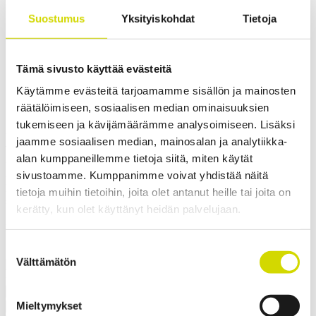
Cubo U -kotelo kosteisiin
Suostumus
Yksityiskohdat
Tietoja
tiloihin 400x600x200mm, sileät
Tämä sivusto käyttää evästeitä
sivut, ruostumaton teräs, AISI
Käytämme evästeitä tarjoamamme sisällön ja mainosten
316L
räätälöimiseen, sosiaalisen median ominaisuuksien
tukemiseen ja kävijämäärämme analysoimiseen. Lisäksi
Yhteensopivuus:
Cubo U
jaamme sosiaalisen median, mainosalan ja analytiikka-
Tuotekoodi:
UASP406020
alan kumppaneillemme tietoja siitä, miten käytät
Casemet Cubo U -kotelo on hyvä valinta vaativiin olosuhteisiin. Ne
sivustoamme. Kumppanimme voivat yhdistää näitä
ovat pölytiiviitä, kestävät upotuksen ja niillä on korkea
lämmönkesto. Kaikissa koteloissa on korkealaatuinen saumaton
tietoja muihin tietoihin, joita olet antanut heille tai joita on
silikonitiiviste. Ne voidaan lukita ruuvi- tai salpalukituksella.
kerätty, kun olet käyttänyt heidän palvelujaan.
Saranallisen version ovi aukeaa 210 astetta. Pohja- ja kansiosassa on
valmiina hitsauspultit ja asennusta helpottavat ulkopuoliset
kiinnityskorvat.
Suostumuksen
✓ Soveltuu ulkokäyttöön
Välttämätön
valinta
Pyydä tarjous
Mieltymykset
Mitat ja paino
Materiaalitiedot
Toiminnallisuudet
Standardit