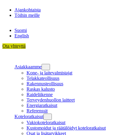
Siirry
Ajankohtaista
sisältöön
Töihin meille
Suomi
English
Ota yhteyttä
Asiakkaamme
Kone- ja laitevalmistajat
Telakkateollisuus
Rakennusteollisuus
Raskas kalusto
Raideliikenne
Terveydenhuollon laitteet
Energiaratkaisut
Referenssit
Koteloratkaisut
Vakiokoteloratkaisut
Kustomoidut ja räätälöidyt koteloratkaisut
Osat ja lisätarvikkeet