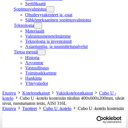
Sertifikaatit
Sopimusvalmistus
Ohutlevyrakenteet ja -osat
Sähkömekaaninen sopimusvalmistus
Teknologia
Materiaalit
Valmistusmenetelmämme
Teknologia ja investoinnit
Asiantuntija- ja suunnittelupalvelut
Tietoa meistä
Historia
Arvomme
Vastuullisuus
Toimipaikkamme
Hankinta
Yhteystiedot
Etusivu
Koteloratkaisut
Vakiokoteloratkaisut
Cubo U -
kotelo
Cubo U -kotelo kosteisiin tiloihin 400x600x200mm, sileät
sivut, ruostumaton teräs, AISI 316L
Etusivu
Tuotteet
Cubo U -kotelo
Cubo U -kotelo kosteisiin
tiloihin 400x600x200mm, sileät sivut, ruostumaton teräs, AISI 316L
Cubo U -kotelo