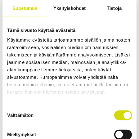
Cubo U -kotelo kosteisiin
Suostumus
Yksityiskohdat
Tietoja
tiloihin 500x600x300mm, sileät
Tämä sivusto käyttää evästeitä
sivut, ruostumaton teräs, AISI
Käytämme evästeitä tarjoamamme sisällön ja mainosten
316L
räätälöimiseen, sosiaalisen median ominaisuuksien
tukemiseen ja kävijämäärämme analysoimiseen. Lisäksi
Yhteensopivuus:
Cubo U
jaamme sosiaalisen median, mainosalan ja analytiikka-
Tuotekoodi:
UASP506030
alan kumppaneillemme tietoja siitä, miten käytät
Casemet Cubo U -kotelo on hyvä valinta vaativiin olosuhteisiin. Ne
sivustoamme. Kumppanimme voivat yhdistää näitä
ovat pölytiiviitä, kestävät upotuksen ja niillä on korkea
lämmönkesto. Kaikissa koteloissa on korkealaatuinen saumaton
tietoja muihin tietoihin, joita olet antanut heille tai joita on
silikonitiiviste. Ne voidaan lukita ruuvi- tai salpalukituksella.
kerätty, kun olet käyttänyt heidän palvelujaan.
Saranallisen version ovi aukeaa 210 astetta. Pohja- ja kansiosassa on
valmiina hitsauspultit ja asennusta helpottavat ulkopuoliset
kiinnityskorvat.
Suostumuksen
✓ Soveltuu ulkokäyttöön
Välttämätön
valinta
Pyydä tarjous
Mieltymykset
Mitat ja paino
Materiaalitiedot
Toiminnallisuudet
Standardit