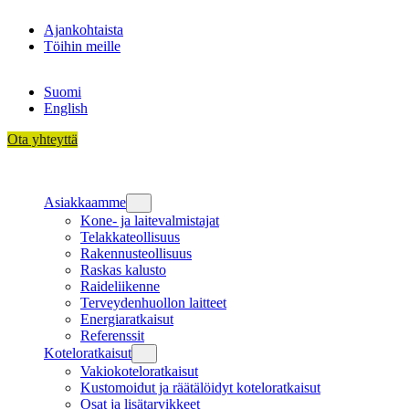
Siirry
Ajankohtaista
sisältöön
Töihin meille
Suomi
English
Ota yhteyttä
Asiakkaamme
Kone- ja laitevalmistajat
Telakkateollisuus
Rakennusteollisuus
Raskas kalusto
Raideliikenne
Terveydenhuollon laitteet
Energiaratkaisut
Referenssit
Koteloratkaisut
Vakiokoteloratkaisut
Kustomoidut ja räätälöidyt koteloratkaisut
Osat ja lisätarvikkeet