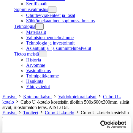
Sertifikaatit
Sopimusvalmistus
Ohutlevyrakenteet ja -osat
Sähkömekaaninen sopimusvalmistus
Teknologia
Materiaalit
Valmistusmenetelmämme
Teknologia ja investoinnit
Asiantuntija- ja suunnittelupalvelut
Tietoa meistä
Historia
Arvomme
Vastuullisuus
Toimipaikkamme
Hankinta
Yhteystiedot
Etusivu
Koteloratkaisut
Vakiokoteloratkaisut
Cubo U -
kotelo
Cubo U -kotelo kosteisiin tiloihin 500x600x300mm, sileät
sivut, ruostumaton teräs, AISI 316L
Etusivu
Tuotteet
Cubo U -kotelo
Cubo U -kotelo kosteisiin
tiloihin 500x600x300mm, sileät sivut, ruostumaton teräs, AISI 316L
Cubo U -kotelo