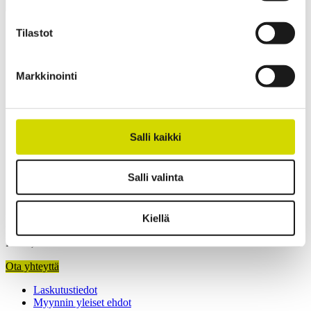
Lisätiedot
Ladattavat materiaalit
Tuotepaketin sisältö
Leveys
500 mm
Tilastot
Korkeus
600 mm
Syvyys
300 mm
Sisäsyvyys
272 mm
Markkinointi
Pohjan ulkosyvyys
296 mm
Kannen ulkokorkeus
25 mm
Ota yhteyttä
Salli kaikki
Kiinnostuitko? Ota yhteyttä asiantuntijaamme ja kerromme lisää
ratkaisuistamme.
Salli valinta
Casemet Group Oy
Kiellä
Mikkeli, Suomi
Pärnu, Viro
Ota yhteyttä
Laskutustiedot
Myynnin yleiset ehdot