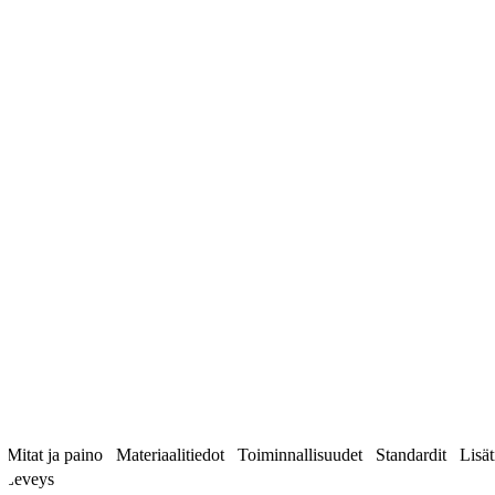
Mitat ja paino
Materiaalitiedot
Toiminnallisuudet
Standardit
Lisät
Leveys