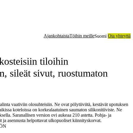
Ajankohtaista
Töihin meille
Ota yhteyttä
Suomi
me
Koteloratkaisut
Sopimusvalmistus
Teknologia
Tietoa meistä
osteisiin tiloihin
sileät sivut, ruostumaton
L
nta vaativiin olosuhteisiin. Ne ovat pölytiiviitä, kestävät upotuksen
ikissa koteloissa on korkealaatuinen saumaton silikonitiiviste. Ne
ksella. Saranallisen version ovi aukeaa 210 astetta. Pohja- ja
t ja asennusta helpottavat ulkopuoliset kiinnityskorvat.
ÖN