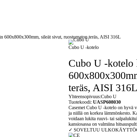
ihin 600x800x300mm, sileät sivut, ruostumaton teräs, AISI 316L
Asiakkaam
Cubo U -kotelo
Cubo U -kotelo k
600x800x300mm, 
teräs, AISI 316
Yhteensopivuus:
Cubo U
Tuotekoodi:
UASP608030
Casemet Cubo U -kotelo on hyvä vali
ja niillä on korkea lämmönkesto. Ka
voidaan lukita ruuvi- tai salpalukitu
kansiosassa on valmiina hitsauspulti
✓ SOVELTUU ULKOKÄYTTÖ