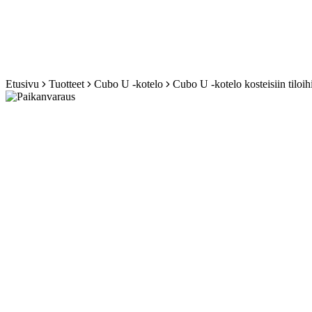
Siirry
Etusivu
Tuotteet
Cubo U -kotelo
Cubo U -kotelo kosteisiin tilo
sisältöön