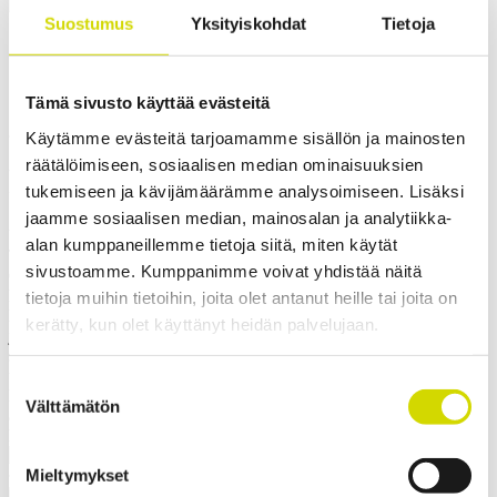
Cubo V -kotelo
Suostumus
Yksityiskohdat
Tietoja
Cubo V upotettava kotelo
655x200x660mm, sileät sivut,
Tämä sivusto käyttää evästeitä
teräs, polyesterimaalattu,
Käytämme evästeitä tarjoamamme sisällön ja mainosten
räätälöimiseen, sosiaalisen median ominaisuuksien
RAL7035
tukemiseen ja kävijämäärämme analysoimiseen. Lisäksi
jaamme sosiaalisen median, mainosalan ja analytiikka-
Yhteensopivuus:
Cubo V
alan kumppaneillemme tietoja siitä, miten käytät
Tuotekoodi:
VFEP606020A
Sähkönumero:
3440675
sivustoamme. Kumppanimme voivat yhdistää näitä
Cubo V -kotelot ovat pölytiiviitä ja kestävät suurella paineella
läheltä ruiskutettua vettä, höyryä ja upotusta ja niillä on korkea
tietoja muihin tietoihin, joita olet antanut heille tai joita on
lämmön- ja tärinänkesto. Ne sopivat esimerkiksi kaivoskoneisiin,
kerätty, kun olet käyttänyt heidän palvelujaan.
joita pestään kuumalla painevedellä. Koteloissa on korkealaatuinen
saumaton silikonitiiviste ja kansi kiinnitetään tiivistepinnan
ulkopuolisilla ruuveilla. Kotelot toimitetaan valmiiksi hitsatuilla
Suostumuksen
kiinnityskorvilla, jotka takaavat korkean tärinänkeston ja joiden
Välttämätön
valinta
ansiosta kotelo on helppo kiinnittää paikoilleen. Pohja- ja
kansiosassa on hitsauspultit valmiina.
Mieltymykset