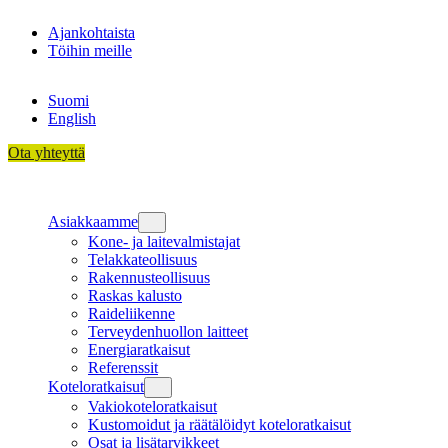
Siirry
Ajankohtaista
sisältöön
Töihin meille
Suomi
English
Ota yhteyttä
Asiakkaamme
Kone- ja laitevalmistajat
Telakkateollisuus
Rakennusteollisuus
Raskas kalusto
Raideliikenne
Terveydenhuollon laitteet
Energiaratkaisut
Referenssit
Koteloratkaisut
Vakiokoteloratkaisut
Kustomoidut ja räätälöidyt koteloratkaisut
Osat ja lisätarvikkeet