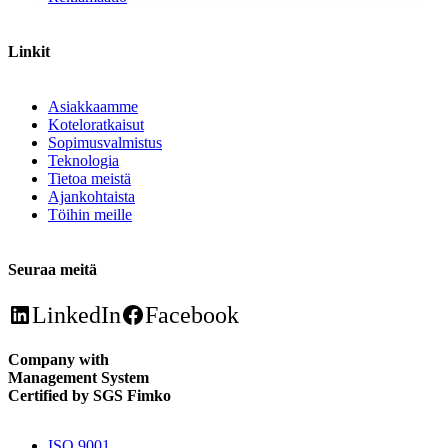
Linkit
Asiakkaamme
Koteloratkaisut
Sopimusvalmistus
Teknologia
Tietoa meistä
Ajankohtaista
Töihin meille
Seuraa meitä
LinkedIn
Facebook
Company with
Management System
Certified by SGS Fimko
ISO 9001