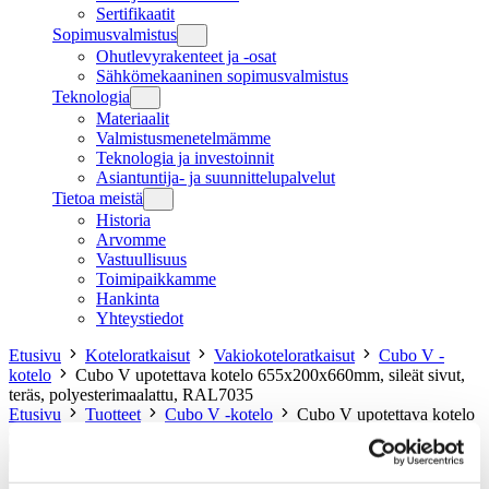
Sertifikaatit
Sopimusvalmistus
Ohutlevyrakenteet ja -osat
Sähkömekaaninen sopimusvalmistus
Teknologia
Materiaalit
Valmistusmenetelmämme
Teknologia ja investoinnit
Asiantuntija- ja suunnittelupalvelut
Tietoa meistä
Historia
Arvomme
Vastuullisuus
Toimipaikkamme
Hankinta
Yhteystiedot
Etusivu
Koteloratkaisut
Vakiokoteloratkaisut
Cubo V -
kotelo
Cubo V upotettava kotelo 655x200x660mm, sileät sivut,
teräs, polyesterimaalattu, RAL7035
Etusivu
Tuotteet
Cubo V -kotelo
Cubo V upotettava kotelo
655x200x660mm, sileät sivut, teräs, polyesterimaalattu, RAL7035