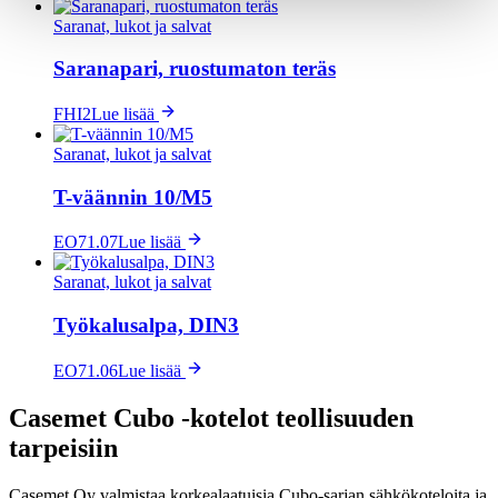
Saranat, lukot ja salvat
Saranapari, ruostumaton teräs
FHI2
Lue lisää
Saranat, lukot ja salvat
T-väännin 10/M5
EO71.07
Lue lisää
Saranat, lukot ja salvat
Työkalusalpa, DIN3
EO71.06
Lue lisää
Casemet Cubo -kotelot teollisuuden
tarpeisiin
Casemet Oy valmistaa korkealaatuisia Cubo-sarjan sähkökoteloita ja