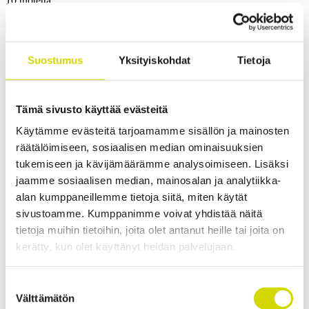
10 tuotetta
Suostumus
Yksityiskohdat
Tietoja
Saranat, lukot ja salvat
Kolmiolukko 11mm avaimella
Tämä sivusto käyttää evästeitä
ED10
Lue lisää
Käytämme evästeitä tarjoamamme sisällön ja mainosten
Saranat, lukot ja salvat
räätälöimiseen, sosiaalisen median ominaisuuksien
tukemiseen ja kävijämäärämme analysoimiseen. Lisäksi
Käsikahva 3-pistetankolukitukselle, polyamidi,
jaamme sosiaalisen median, mainosalan ja analytiikka-
musta
alan kumppaneillemme tietoja siitä, miten käytät
EH1
Lue lisää
sivustoamme. Kumppanimme voivat yhdistää näitä
tietoja muihin tietoihin, joita olet antanut heille tai joita on
Saranat, lukot ja salvat
kerätty, kun olet käyttänyt heidän palvelujaan.
Lukko käsikahvalla, leveys 50mm
Suostumuksen
ED10M6
Lue lisää
Välttämätön
valinta