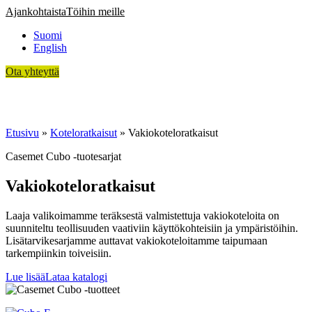
Siirry
Ajankohtaista
Töihin meille
sisältöön
Suomi
English
Ota yhteyttä
Asiakkaamme
Koteloratkaisut
Sopimusvalmistus
Teknologia
Tietoa meistä
Etusivu
»
Koteloratkaisut
»
Vakiokoteloratkaisut
Casemet Cubo -tuotesarjat
Vakiokoteloratkaisut
Laaja valikoimamme teräksestä valmistettuja vakiokoteloita on
suunniteltu teollisuuden vaativiin käyttökohteisiin ja ympäristöihin.
Lisätarvikesarjamme auttavat vakiokoteloitamme taipumaan
tarkempiinkin toiveisiin.
Lue lisää
Lataa katalogi