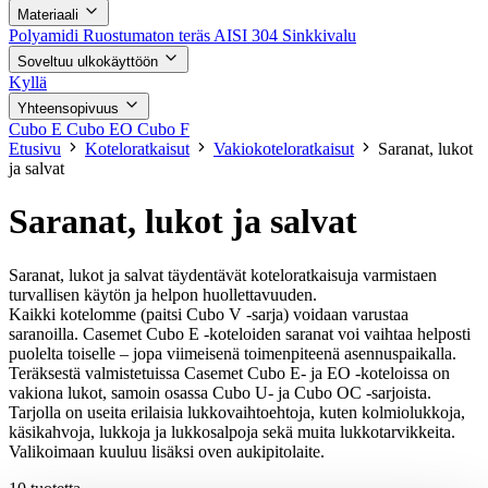
Materiaali
Polyamidi
Ruostumaton teräs AISI 304
Sinkkivalu
Soveltuu ulkokäyttöön
Kyllä
Yhteensopivuus
Cubo E
Cubo EO
Cubo F
Etusivu
Koteloratkaisut
Vakiokoteloratkaisut
Saranat, lukot
ja salvat
Saranat, lukot ja salvat
Saranat, lukot ja salvat täydentävät koteloratkaisuja varmistaen
turvallisen käytön ja helpon huollettavuuden.
Kaikki kotelomme (paitsi Cubo V -sarja) voidaan varustaa
saranoilla. Casemet Cubo E -koteloiden saranat voi vaihtaa helposti
puolelta toiselle – jopa viimeisenä toimenpiteenä asennuspaikalla.
Teräksestä valmistetuissa Casemet Cubo E- ja EO -koteloissa on
vakiona lukot, samoin osassa Cubo U- ja Cubo OC -sarjoista.
Tarjolla on useita erilaisia lukkovaihtoehtoja, kuten kolmiolukkoja,
käsikahvoja, lukkoja ja lukkosalpoja sekä muita lukkotarvikkeita.
Valikoimaan kuuluu lisäksi oven aukipitolaite.