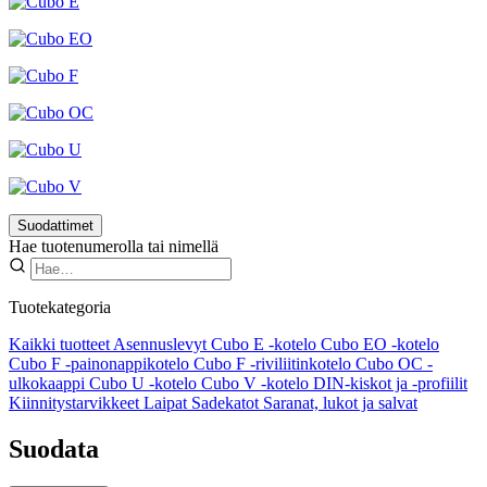
Suodattimet
Hae tuotenumerolla tai nimellä
Tuotekategoria
Kaikki tuotteet
Asennuslevyt
Cubo E -kotelo
Cubo EO -kotelo
Cubo F -painonappikotelo
Cubo F -riviliitinkotelo
Cubo OC -
ulkokaappi
Cubo U -kotelo
Cubo V -kotelo
DIN-kiskot ja -profiilit
Kiinnitystarvikkeet
Laipat
Sadekatot
Saranat, lukot ja salvat
Suodata