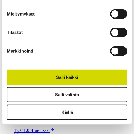
Saranat, lukot ja salvat
Mieltymykset
Lukkosalpa, sis. 2 avainta
EKL1
Lue lisää
Tilastot
Saranat, lukot ja salvat
Oven aukipitolaite, setti, ruostumaton teräs
Markkinointi
EDS2
Lue lisää
Saranat, lukot ja salvat
Salli kaikki
Riippulukon salparauta
Salli valinta
EO71.04
Lue lisää
Saranat, lukot ja salvat
Kiellä
Riippulukon salparauta ja käsisalpa
EO71.05
Lue lisää