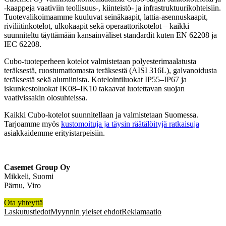
-kaappeja vaativiin teollisuus-, kiinteistö- ja infrastruktuurikohteisiin.
Tuotevalikoimaamme kuuluvat seinäkaapit, lattia-asennuskaapit,
riviliitinkotelot, ulkokaapit sekä operaattorikotelot – kaikki
suunniteltu täyttämään kansainväliset standardit kuten EN 62208 ja
IEC 62208.
Cubo-tuoteperheen kotelot valmistetaan polyesterimaalatusta
teräksestä, ruostumattomasta teräksestä (AISI 316L), galvanoidusta
teräksestä sekä alumiinista. Kotelointiluokat IP55–IP67 ja
iskunkestoluokat IK08–IK10 takaavat luotettavan suojan
vaativissakin olosuhteissa.
Kaikki Cubo-kotelot suunnitellaan ja valmistetaan Suomessa.
Tarjoamme myös
kustomoituja ja täysin räätälöityjä ratkaisuja
asiakkaidemme erityistarpeisiin.
Casemet Group Oy
Mikkeli, Suomi
Pärnu, Viro
Ota yhteyttä
Laskutustiedot
Myynnin yleiset ehdot
Reklamaatio