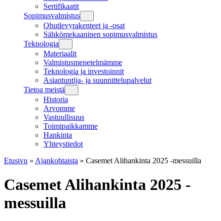
Sertifikaatit
Sopimusvalmistus
Ohutlevyrakenteet ja -osat
Sähkömekaaninen sopimusvalmistus
Teknologia
Materiaalit
Valmistusmenetelmämme
Teknologia ja investoinnit
Asiantuntija- ja suunnittelupalvelut
Tietoa meistä
Historia
Arvomme
Vastuullisuus
Toimipaikkamme
Hankinta
Yhteystiedot
Etusivu
»
Ajankohtaista
»
Casemet Alihankinta 2025 -messuilla
Casemet Alihankinta 2025 -
messuilla