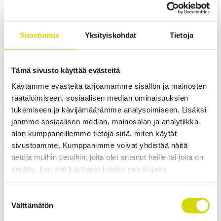
Jukurien tulevan kauden maalivahtina ja
Casemetin kummipelaajana nähdään
Jesper Myrenberg
Suostumus
Yksityiskohdat
Tietoja
29.5.2026
Tämä sivusto käyttää evästeitä
Juhlimme Casemetin 10-vuotista matkaa
Teknologiapäivän ja Juhlagaalan
Käytämme evästeitä tarjoamamme sisällön ja mainosten
räätälöimiseen, sosiaalisen median ominaisuuksien
merkeissä
tukemiseen ja kävijämäärämme analysoimiseen. Lisäksi
jaamme sosiaalisen median, mainosalan ja analytiikka-
15.5.2026
alan kumppaneillemme tietoja siitä, miten käytät
Kesän toiminnot ja tilaukset
sivustoamme. Kumppanimme voivat yhdistää näitä
tietoja muihin tietoihin, joita olet antanut heille tai joita on
Ota yhteyttä
kerätty, kun olet käyttänyt heidän palvelujaan.
Haluatko kuulla lisää ratkaisuistamme tai keskustella projektistasi?
Suostumuksen
Asiantuntijamme auttavat sinua löytämään parhaan ratkaisun
tarpeisiisi.
Välttämätön
valinta