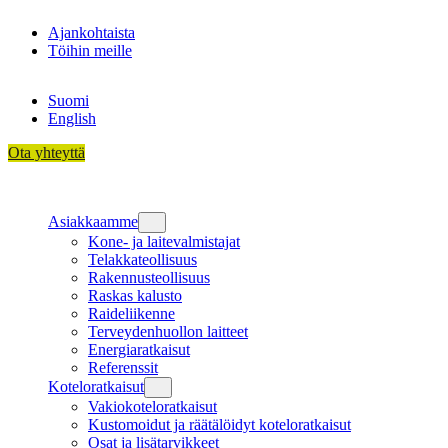
Siirry
Ajankohtaista
sisältöön
Töihin meille
Suomi
English
Ota yhteyttä
Asiakkaamme
Kone- ja laitevalmistajat
Telakkateollisuus
Rakennusteollisuus
Raskas kalusto
Raideliikenne
Terveydenhuollon laitteet
Energiaratkaisut
Referenssit
Koteloratkaisut
Vakiokoteloratkaisut
Kustomoidut ja räätälöidyt koteloratkaisut
Osat ja lisätarvikkeet