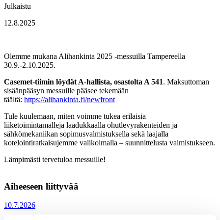
Julkaistu
12.8.2025
Olemme mukana Alihankinta 2025 -messuilla Tampereella
30.9.-2.10.2025.
Casemet-tiimin löydät A-hallista, osastolta A 541
. Maksuttoman
sisäänpääsyn messuille pääsee tekemään
täältä:
https://alihankinta.fi/newfront
Tule kuulemaan, miten voimme tukea erilaisia
liiketoimintamalleja laadukkaalla ohutlevyrakenteiden ja
sähkömekaniikan sopimusvalmistuksella sekä laajalla
kotelointiratkaisujemme valikoimalla – suunnittelusta valmistukseen.
Lämpimästi tervetuloa messuille!
Aiheeseen liittyvää
10.7.2026