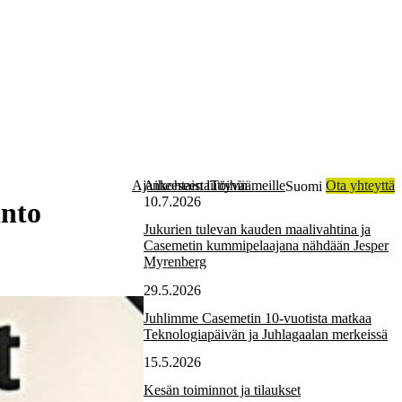
Ajankohtaista
Aiheeseen liittyvää
Töihin meille
Ota yhteyttä
Suomi
10.7.2026
into
Jukurien tulevan kauden maalivahtina ja
Casemetin kummipelaajana nähdään Jesper
Myrenberg
Tietoa
akkaamme
Koteloratkaisut
Sopimusvalmistus
Teknologia
meistä
29.5.2026
Juhlimme Casemetin 10-vuotista matkaa
Teknologiapäivän ja Juhlagaalan merkeissä
15.5.2026
Kesän toiminnot ja tilaukset