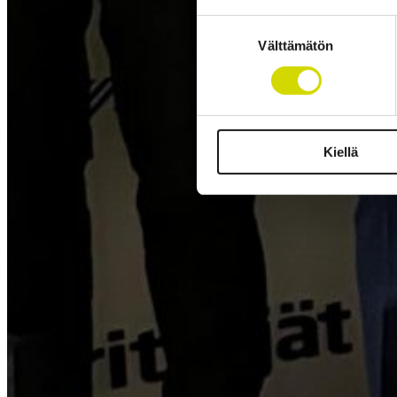
Suostumuksen
Välttämätön
valinta
Kiellä