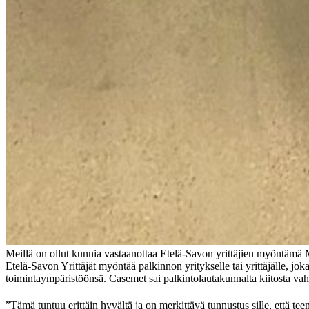
Meillä on ollut kunnia vastaanottaa Etelä-Savon yrittäjien myöntäm
Etelä-Savon Yrittäjät myöntää palkinnon yritykselle tai yrittäjälle, jo
toimintaympäristöönsä. Casemet sai palkintolautakunnalta kiitosta vah
”Tämä tuntuu erittäin hyvältä ja on merkittävä tunnustus sille, että te