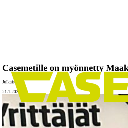
Siirry
sisältöön
Casemetille on myönnetty Maak
Julkaistu
21.1.2025