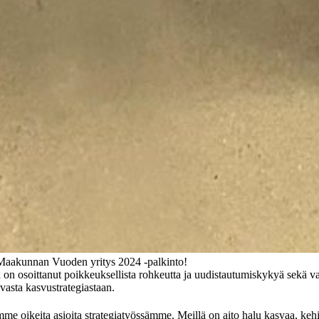
ä Maakunnan Vuoden yritys 2024 -palkinto!
ka on osoittanut poikkeuksellista rohkeutta ja uudistautumiskykyä sekä va
vasta kasvustrategiastaan.
emme oikeita asioita strategiatyössämme. Meillä on aito halu kasvaa, kehi