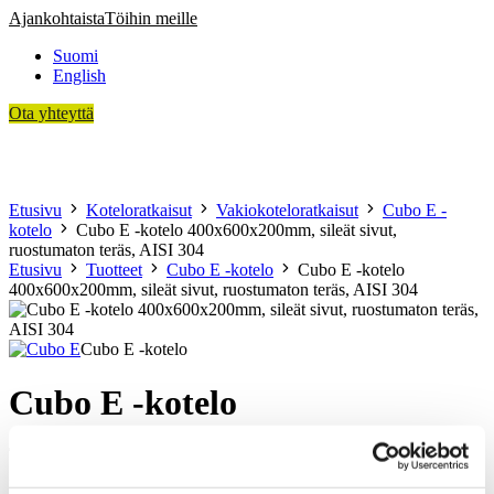
Siirry
Ajankohtaista
Töihin meille
sisältöön
Suomi
English
Ota yhteyttä
Asiakkaamme
Koteloratkaisut
Sopimusvalmistus
Teknologia
Tietoa meistä
Etusivu
Koteloratkaisut
Vakiokoteloratkaisut
Cubo E -
kotelo
Cubo E -kotelo 400x600x200mm, sileät sivut,
ruostumaton teräs, AISI 304
Etusivu
Tuotteet
Cubo E -kotelo
Cubo E -kotelo
400x600x200mm, sileät sivut, ruostumaton teräs, AISI 304
Cubo E -kotelo
Cubo E -kotelo
400x600x200mm, sileät sivut,
ruostumaton teräs, AISI 304