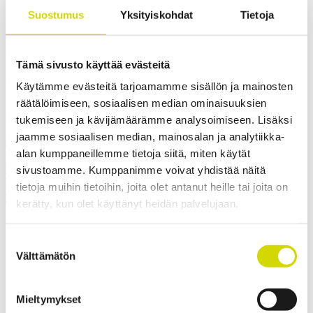
Suostumus
Yksityiskohdat
Tietoja
Yhteensopivuus:
Cubo E
Tuotekoodi:
ESSP406020
Sähkönumero:
3449145
Casemet vakiokotelosarjan Cubo E -kotelot soveltuvat
Tämä sivusto käyttää evästeitä
ominaisuuksiensa ansiosta erinomaisesti suojamaan
sähköjärjestelmiä – ne ovat hyvä valinta esimerkiksi sähkökaapiksi
Käytämme evästeitä tarjoamamme sisällön ja mainosten
tai kytkinkoteloksi. Kotelon ominaisuudet, kuten korkeat IP- ja IK-
räätälöimiseen, sosiaalisen median ominaisuuksien
luokat, laaja kokovalikoima ja salvallinen ovi, tarjoavat paljon
erilaisia käyttö- ja kustomointimahdollisuuksia.
tukemiseen ja kävijämäärämme analysoimiseen. Lisäksi
✓ Soveltuu ulkokäyttöön
jaamme sosiaalisen median, mainosalan ja analytiikka-
alan kumppaneillemme tietoja siitä, miten käytät
Pyydä tarjous
sivustoamme. Kumppanimme voivat yhdistää näitä
Mitat ja paino
Materiaalitiedot
Toiminnallisuudet
Standardit
tietoja muihin tietoihin, joita olet antanut heille tai joita on
Lisätiedot
Ladattavat materiaalit
Tuotepaketin sisältö
kerätty, kun olet käyttänyt heidän palvelujaan.
Paino
15,29 kg
Leveys
400 mm
Suostumuksen
Korkeus
600 mm
Välttämätön
valinta
Syvyys
200 mm
Sisäsyvyys
189 mm
Pohjan ulkosyvyys
185 mm
Mieltymykset
Kannen ulkokorkeus
15 mm