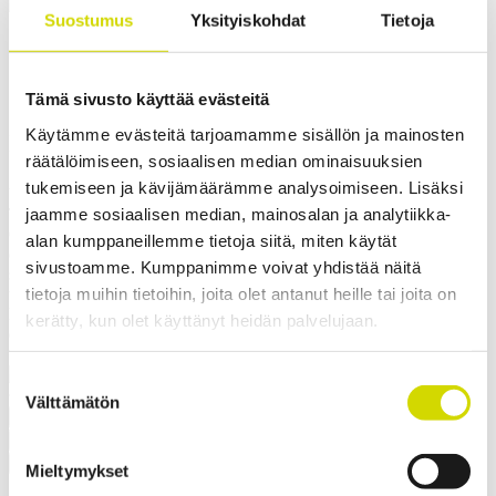
Cubo E -kotelo
Suostumus
Yksityiskohdat
Tietoja
Cubo E -kotelo
500x500x300mm, sileät sivut,
Tämä sivusto käyttää evästeitä
ruostumaton teräs, AISI 316L
Käytämme evästeitä tarjoamamme sisällön ja mainosten
räätälöimiseen, sosiaalisen median ominaisuuksien
tukemiseen ja kävijämäärämme analysoimiseen. Lisäksi
Yhteensopivuus:
Cubo E
jaamme sosiaalisen median, mainosalan ja analytiikka-
Tuotekoodi:
EASP505030
Sähkönumero:
N/A
Casemet vakiokotelosarjan Cubo E -kotelot soveltuvat
alan kumppaneillemme tietoja siitä, miten käytät
ominaisuuksiensa ansiosta erinomaisesti suojamaan
sivustoamme. Kumppanimme voivat yhdistää näitä
sähköjärjestelmiä – ne ovat hyvä valinta esimerkiksi sähkökaapiksi
tietoja muihin tietoihin, joita olet antanut heille tai joita on
tai kytkinkoteloksi. Kotelon ominaisuudet, kuten korkeat IP- ja IK-
luokat, laaja kokovalikoima ja salvallinen ovi, tarjoavat paljon
kerätty, kun olet käyttänyt heidän palvelujaan.
erilaisia käyttö- ja kustomointimahdollisuuksia.
✓ Soveltuu ulkokäyttöön
Suostumuksen
Välttämätön
valinta
Pyydä tarjous
Mitat ja paino
Materiaalitiedot
Toiminnallisuudet
Standardit
Lisätiedot
Ladattavat materiaalit
Tuotepaketin sisältö
Mieltymykset
Paino
19,64 kg