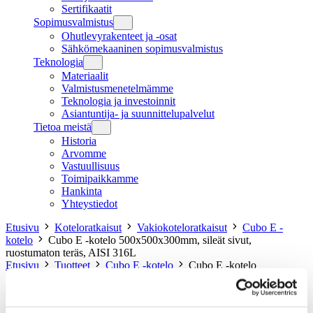
Sertifikaatit
Sopimusvalmistus
Ohutlevyrakenteet ja -osat
Sähkömekaaninen sopimusvalmistus
Teknologia
Materiaalit
Valmistusmenetelmämme
Teknologia ja investoinnit
Asiantuntija- ja suunnittelupalvelut
Tietoa meistä
Historia
Arvomme
Vastuullisuus
Toimipaikkamme
Hankinta
Yhteystiedot
Etusivu
Koteloratkaisut
Vakiokoteloratkaisut
Cubo E -
kotelo
Cubo E -kotelo 500x500x300mm, sileät sivut,
ruostumaton teräs, AISI 316L
Etusivu
Tuotteet
Cubo E -kotelo
Cubo E -kotelo
500x500x300mm, sileät sivut, ruostumaton teräs, AISI 316L