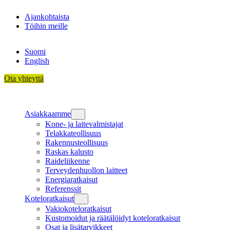
Siirry
Ajankohtaista
sisältöön
Töihin meille
Suomi
English
Ota yhteyttä
Asiakkaamme
Kone- ja laitevalmistajat
Telakkateollisuus
Rakennusteollisuus
Raskas kalusto
Raideliikenne
Terveydenhuollon laitteet
Energiaratkaisut
Referenssit
Koteloratkaisut
Vakiokoteloratkaisut
Kustomoidut ja räätälöidyt koteloratkaisut
Osat ja lisätarvikkeet