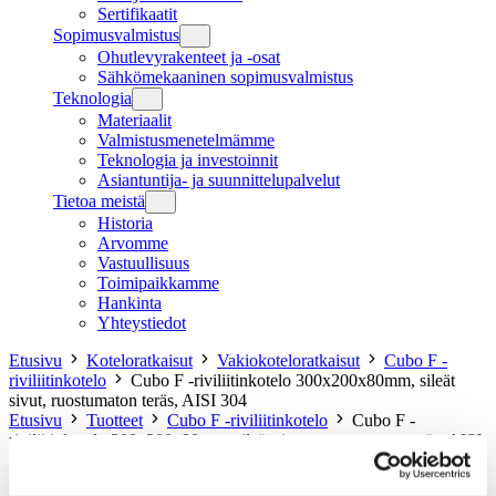
Sertifikaatit
Sopimusvalmistus
Ohutlevyrakenteet ja -osat
Sähkömekaaninen sopimusvalmistus
Teknologia
Materiaalit
Valmistusmenetelmämme
Teknologia ja investoinnit
Asiantuntija- ja suunnittelupalvelut
Tietoa meistä
Historia
Arvomme
Vastuullisuus
Toimipaikkamme
Hankinta
Yhteystiedot
Etusivu
Koteloratkaisut
Vakiokoteloratkaisut
Cubo F -
riviliitinkotelo
Cubo F -riviliitinkotelo 300x200x80mm, sileät
sivut, ruostumaton teräs, AISI 304
Etusivu
Tuotteet
Cubo F -riviliitinkotelo
Cubo F -
riviliitinkotelo 300x200x80mm, sileät sivut, ruostumaton teräs, AISI
304