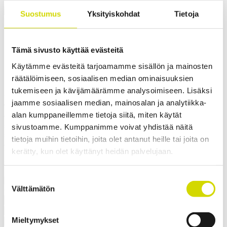
Cubo F -riviliitinkotelo
Suostumus
Yksityiskohdat
Tietoja
Cubo F -riviliitinkotelo
300x200x80mm, sileät sivut,
Tämä sivusto käyttää evästeitä
Käytämme evästeitä tarjoamamme sisällön ja mainosten
ruostumaton teräs, AISI 304
räätälöimiseen, sosiaalisen median ominaisuuksien
tukemiseen ja kävijämäärämme analysoimiseen. Lisäksi
Yhteensopivuus:
Cubo F
jaamme sosiaalisen median, mainosalan ja analytiikka-
Tuotekoodi:
FSUP302008
Sähkönumero:
3449222
alan kumppaneillemme tietoja siitä, miten käytät
Casemet Cubo F -riviliitinkotelo on kestävä ja moneen tarkoitukseen
soveltuva kotelo. Koteloa saa polykarbonaatti-ikkunalla, sileillä
sivustoamme. Kumppanimme voivat yhdistää näitä
sivuilla tai laippa-aukoin. Siinä on rei’itetty tuki DIN-kiskolle tai
tietoja muihin tietoihin, joita olet antanut heille tai joita on
asennuslevylle. Optimoidut asennustuet mahdollistavat kotelon
kerätty, kun olet käyttänyt heidän palvelujaan.
kaikkien sivujen käytön kaapelien läpivienteihin. Pohjaosan yhdellä
sivulla M6-pultti maadoitusta varten.
✓ Soveltuu ulkokäyttöön
Suostumuksen
Välttämätön
valinta
Pyydä tarjous
Mitat ja paino
Materiaalitiedot
Toiminnallisuudet
Standardit
Mieltymykset
Lisätiedot
Ladattavat materiaalit
Tuotepaketin sisältö