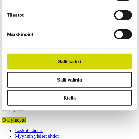
Paino
1,95624 kg
Leveys
300 mm
Tilastot
Korkeus
200 mm
Syvyys
80 mm
Sisäsyvyys
63.5 mm
Markkinointi
Pohjan ulkosyvyys
65 mm
Kannen ulkokorkeus
15 mm
Ota yhteyttä
Salli kaikki
Kiinnostuitko? Ota yhteyttä asiantuntijaamme ja kerromme lisää
ratkaisuistamme.
Salli valinta
Kiellä
Casemet Group Oy
Mikkeli, Suomi
Pärnu, Viro
Ota yhteyttä
Laskutustiedot
Myynnin yleiset ehdot