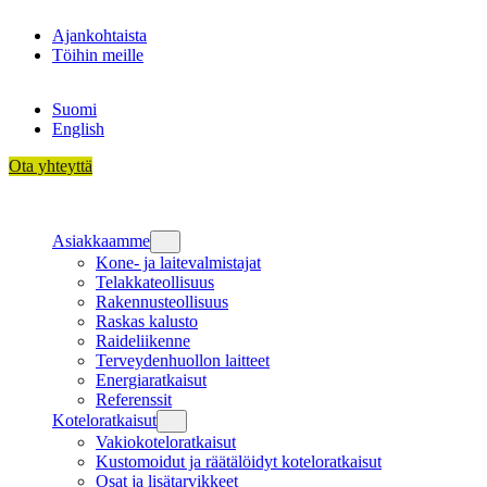
Siirry
Ajankohtaista
sisältöön
Töihin meille
Suomi
English
Ota yhteyttä
Asiakkaamme
Kone- ja laitevalmistajat
Telakkateollisuus
Rakennusteollisuus
Raskas kalusto
Raideliikenne
Terveydenhuollon laitteet
Energiaratkaisut
Referenssit
Koteloratkaisut
Vakiokoteloratkaisut
Kustomoidut ja räätälöidyt koteloratkaisut
Osat ja lisätarvikkeet