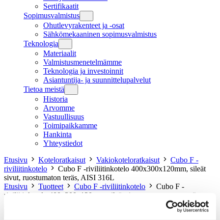
Sertifikaatit
Sopimusvalmistus
Ohutlevyrakenteet ja -osat
Sähkömekaaninen sopimusvalmistus
Teknologia
Materiaalit
Valmistusmenetelmämme
Teknologia ja investoinnit
Asiantuntija- ja suunnittelupalvelut
Tietoa meistä
Historia
Arvomme
Vastuullisuus
Toimipaikkamme
Hankinta
Yhteystiedot
Etusivu
Koteloratkaisut
Vakiokoteloratkaisut
Cubo F -
riviliitinkotelo
Cubo F -riviliitinkotelo 400x300x120mm, sileät
sivut, ruostumaton teräs, AISI 316L
Etusivu
Tuotteet
Cubo F -riviliitinkotelo
Cubo F -
riviliitinkotelo 400x300x120mm, sileät sivut, ruostumaton teräs,
AISI 316L