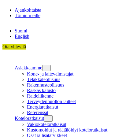
Siirry
Ajankohtaista
sisältöön
Töihin meille
Suomi
English
Ota yhteyttä
Asiakkaamme
Kone- ja laitevalmistajat
Telakkateollisuus
Rakennusteollisuus
Raskas kalusto
Raideliikenne
Terveydenhuollon laitteet
Energiaratkaisut
Referenssit
Koteloratkaisut
Vakiokoteloratkaisut
Kustomoidut ja räätälöidyt koteloratkaisut
Osat ja lisätarvikkeet