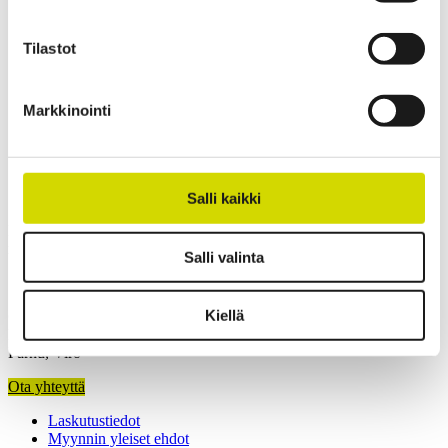
Paino
5,17 kg
Leveys
400 mm
Tilastot
Korkeus
300 mm
Syvyys
120 mm
Sisäsyvyys
103.5 mm
Markkinointi
Pohjan ulkosyvyys
105 mm
Kannen ulkokorkeus
15 mm
Ota yhteyttä
Salli kaikki
Kiinnostuitko? Ota yhteyttä asiantuntijaamme ja kerromme lisää
ratkaisuistamme.
Salli valinta
Kiellä
Casemet Group Oy
Mikkeli, Suomi
Pärnu, Viro
Ota yhteyttä
Laskutustiedot
Myynnin yleiset ehdot