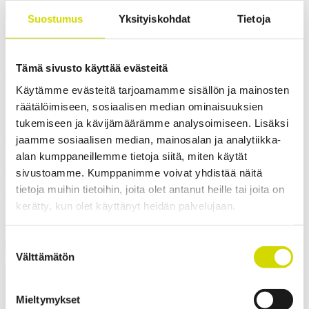
Cubo F -riviliitinkotelo
Suostumus
Yksityiskohdat
Tietoja
Cubo F -riviliitinkotelo
400x300x120mm, sileät sivut,
Tämä sivusto käyttää evästeitä
Käytämme evästeitä tarjoamamme sisällön ja mainosten
ruostumaton teräs, AISI 316L
räätälöimiseen, sosiaalisen median ominaisuuksien
tukemiseen ja kävijämäärämme analysoimiseen. Lisäksi
Yhteensopivuus:
Cubo F
jaamme sosiaalisen median, mainosalan ja analytiikka-
Tuotekoodi:
FAUP403012
Sähkönumero:
N/A
alan kumppaneillemme tietoja siitä, miten käytät
Casemet Cubo F -riviliitinkotelo on kestävä ja moneen tarkoitukseen
soveltuva kotelo. Koteloa saa polykarbonaatti-ikkunalla, sileillä
sivustoamme. Kumppanimme voivat yhdistää näitä
sivuilla tai laippa-aukoin. Siinä on rei’itetty tuki DIN-kiskolle tai
tietoja muihin tietoihin, joita olet antanut heille tai joita on
asennuslevylle. Optimoidut asennustuet mahdollistavat kotelon
kerätty, kun olet käyttänyt heidän palvelujaan.
kaikkien sivujen käytön kaapelien läpivienteihin. Pohjaosan yhdellä
sivulla M6-pultti maadoitusta varten.
✓ Soveltuu ulkokäyttöön
Suostumuksen
Välttämätön
valinta
Pyydä tarjous
Mitat ja paino
Materiaalitiedot
Toiminnallisuudet
Standardit
Mieltymykset
Lisätiedot
Ladattavat materiaalit
Tuotepaketin sisältö