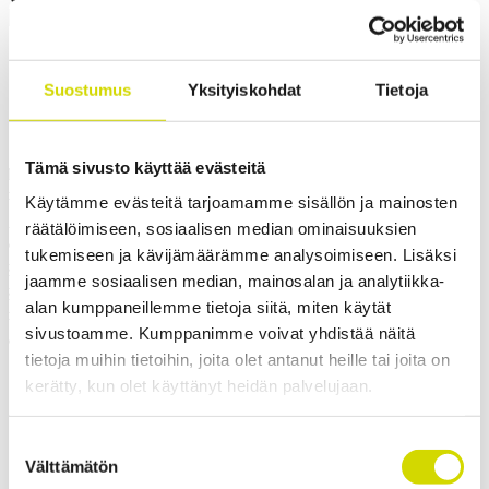
Pyydä tarjous
Suostumus
Yksityiskohdat
Tietoja
Tämä sivusto käyttää evästeitä
Mitat ja paino
Materiaalitiedot
Toiminnallisuudet
Standardit
Lisät
Paino
4,87 kg
Käytämme evästeitä tarjoamamme sisällön ja mainosten
Leveys
600 mm
räätälöimiseen, sosiaalisen median ominaisuuksien
Korkeus
200 mm
tukemiseen ja kävijämäärämme analysoimiseen. Lisäksi
Syvyys
120 mm
jaamme sosiaalisen median, mainosalan ja analytiikka-
Sisäsyvyys
103.5 mm
alan kumppaneillemme tietoja siitä, miten käytät
Pohjan ulkosyvyys
105 mm
sivustoamme. Kumppanimme voivat yhdistää näitä
Kannen ulkokorkeus
15 mm
tietoja muihin tietoihin, joita olet antanut heille tai joita on
kerätty, kun olet käyttänyt heidän palvelujaan.
Suostumuksen
Ota yhteyttä
Välttämätön
valinta