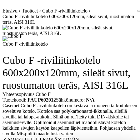
Siirry
Etusivu
Tuotteet
Cubo F -riviliitinkotelo
sisältöön
Cubo F -riviliitinkotelo 600x200x120mm, sileät sivut, ruostumaton
teräs, AISI 316L
Cubo F -riviliitinkotelo
Cubo F -riviliitinkotelo
600x200x120mm, sileät sivut,
ruostumaton teräs, AISI 316L
Yhteensopivuus:
Cubo F
Tuotekoodi:
FAUP602012
Sähkönumero:
N/A
Casemet Cubo F -riviliitinkotelo on kestävä ja moneen tarkoitukseen
soveltuva kotelo. Koteloa saa polykarbonaatti-ikkunalla, sileillä
sivuilla tai laippa-aukoin. Siinä on rei’itetty tuki DIN-kiskolle tai
asennuslevylle. Optimoidut asennustuet mahdollistavat kotelon
kaikkien sivujen käytön kaapelien läpivienteihin. Pohjaosan yhdellä
sivulla M6-pultti maadoitusta varten.
✓ SOVELTUU ULKOKÄYTTÖÖN