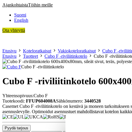
Siirry
Ajankohtaista
Töihin meille
sisältöön
Suomi
English
Ota yhteyttä
Asiakkaamme
Koteloratkaisut
Sopimusvalmistus
Teknologia
Ti
Etusivu
Koteloratkaisut
Vakiokoteloratkaisut
Cubo F -riviliit
Etusivu
Tuotteet
Cubo F -riviliitinkotelo
Cubo F -riviliitinko
Cubo F -riviliitinkotelo
Cubo F -riviliitinkotelo 600x400
Yhteensopivuus:
Cubo F
Tuotekoodi:
FFUP604008A
Sähkönumero:
3440528
Casemet Cubo F -riviliitinkotelo on kestävä ja moneen tarkoitukseen sov
asennuslevylle. Optimoidut asennustuet mahdollistavat kotelon kaikkie
Pyydä tarjous