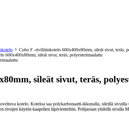
etoa meistä
inkotelo
Cubo F -riviliitinkotelo 600x400x80mm, sileät sivut, teräs, p
telo 600x400x80mm, sileät sivut, teräs, polyesterimaalattu
x80mm, sileät sivut, teräs, polye
eltuva kotelo. Koteloa saa polykarbonaatti-ikkunalla, sileillä sivuilla ta
n sivujen käytön kaapelien läpivienteihin. Pohjaosan yhdellä sivulla M6