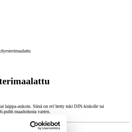
olyesterimaalattu
sterimaalattu
i laippa-aukoin. Siinä on rei’itetty tuki DIN-kiskolle tai
-pultti maadoitusta varten.