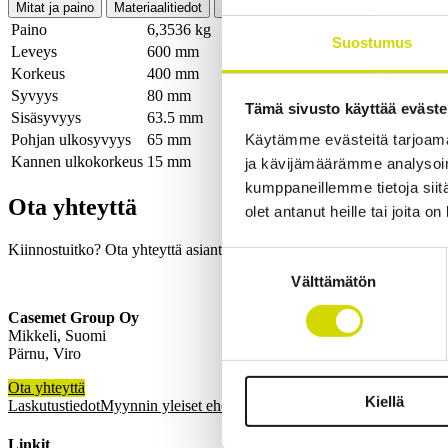
Mitat ja paino
Materiaalitiedot
Toiminnallisuudet
Standardit
Lisä
Paino
6,3536 kg
Suostumus
Leveys
600 mm
Korkeus
400 mm
Syvyys
80 mm
Tämä sivusto käyttää eväste
Sisäsyvyys
63.5 mm
Pohjan ulkosyvyys
65 mm
Käytämme evästeitä tarjoama
Kannen ulkokorkeus
15 mm
ja kävijämäärämme analysoim
kumppaneillemme tietoja siitä
Ota yhteyttä
olet antanut heille tai joita o
Kiinnostuitko? Ota yhteyttä asiantuntijaamme ja kerromme lisää ratka
Suostumuksen
Välttämätön
valinta
Casemet Group Oy
Mikkeli, Suomi
Pärnu, Viro
Ota yhteyttä
Kiellä
Laskutustiedot
Myynnin yleiset ehdot
Reklamaatio
Linkit