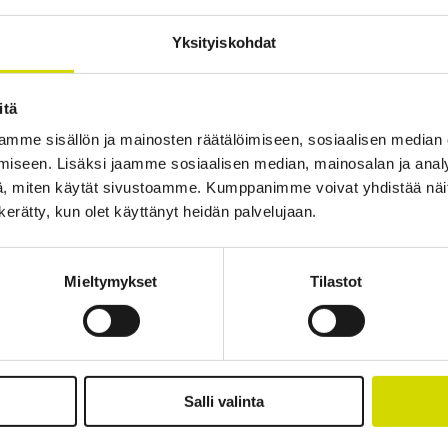
tiedot
Ladattavat materiaalit
Tuotepaketin sisältö
Yksityiskohdat
itä
mme sisällön ja mainosten räätälöimiseen, sosiaalisen median
iseen. Lisäksi jaamme sosiaalisen median, mainosalan ja analy
, miten käytät sivustoamme. Kumppanimme voivat yhdistää näitä t
n kerätty, kun olet käyttänyt heidän palvelujaan.
isuistamme.
Mieltymykset
Tilastot
Salli valinta